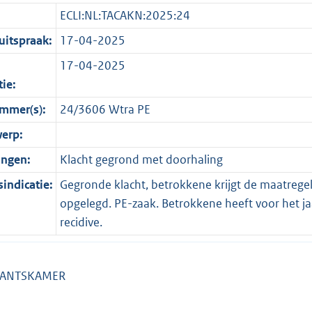
ECLI:NL:TACAKN:2025:24
itspraak:
17-04-2025
17-04-2025
tie:
mmer(s):
24/3606 Wtra PE
erp:
ingen:
Klacht gegrond met doorhaling
indicatie:
Gegronde klacht, betrokkene krijgt de maatrege
opgelegd. PE-zaak. Betrokkene heeft voor het ja
recidive.
TANTSKAMER