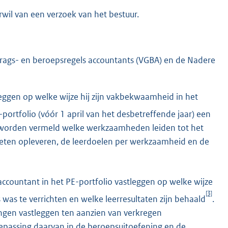
rwil van een verzoek van het bestuur.
ags- en beroepsregels accountants (VGBA) en de Nadere
eggen op welke wijze hij zijn vakbekwaamheid in het
-portfolio (vóór 1 april van het desbetreffende jaar) een
 worden vermeld welke werkzaamheden leiden tot het
eten opleveren, de leerdoelen per werkzaamheid en de
ccountant in het PE-portfolio vastleggen op welke wijze
[3]
 was te verrichten en welke leerresultaten zijn behaald
.
ingen vastleggen ten aanzien van verkregen
epassing daarvan in de beroepsuitoefening en de