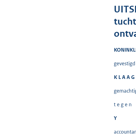
UITS
tucht
ontv
KONINKL
gevestigd
K L A A G
gemachtig
t e g e n
Y
accountan