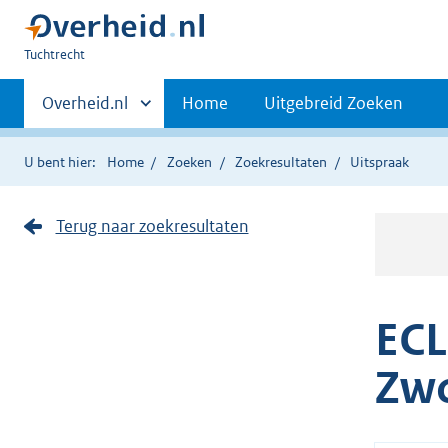
U
Tuchtrecht
bent
Primaire
hier:
Andere
Overheid.nl
Home
Uitgebreid Zoeken
sites
navigatie
binnen
U bent hier:
Home
Zoeken
Zoekresultaten
Uitspraak
Terug naar zoekresultaten
ECL
Zwo