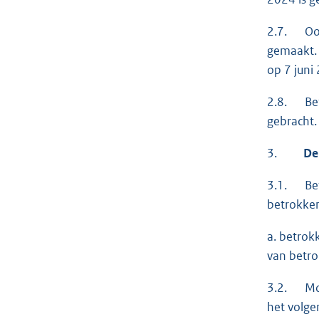
2.7. Ook 
gemaakt. 
op 7 juni
2.8. Betr
gebracht.
3.
De k
3.1. Betr
betrokken
a. betrok
van betro
3.2. Moch
het volge