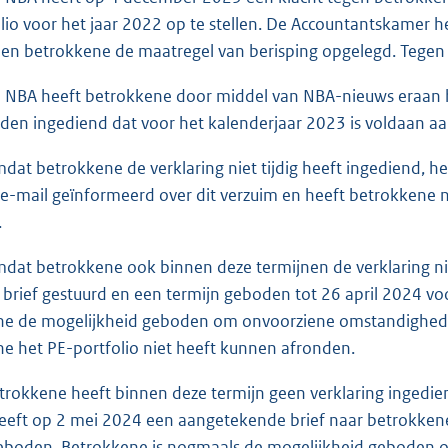
lio voor het jaar 2022 op te stellen. De Accountantskamer he
 en betrokkene de maatregel van berisping opgelegd. Tegen 
BA heeft betrokkene door middel van NBA-nieuws eraan heri
en ingediend dat voor het kalenderjaar 2023 is voldaan aan 
t betrokkene de verklaring niet tijdig heeft ingediend, h
e-mail geïnformeerd over dit verzuim en heeft betrokkene 
.
t betrokkene ook binnen deze termijnen de verklaring nie
brief gestuurd en een termijn geboden tot 26 april 2024 voo
ne de mogelijkheid geboden om onvoorziene omstandighede
e het PE-portfolio niet heeft kunnen afronden.
rokkene heeft binnen deze termijn geen verklaring ingedi
eft op 2 mei 2024 een aangetekende brief naar betrokkene 
geboden. Betrokkene is nogmaals de mogelijkheid geboden