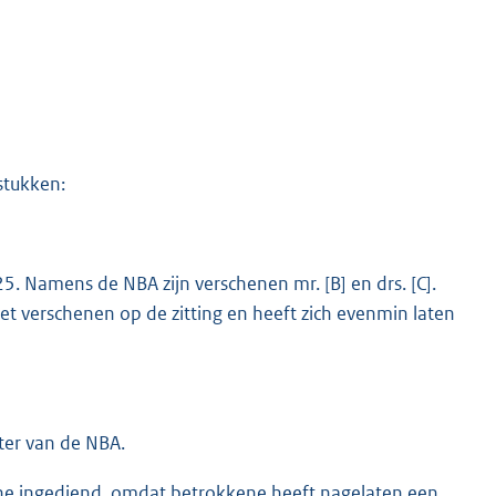
stukken:
. Namens de NBA zijn verschenen mr. [B] en drs. [C].
t verschenen op de zitting en heeft zich evenmin laten
ter van de NBA.
e ingediend, omdat betrokkene heeft nagelaten een