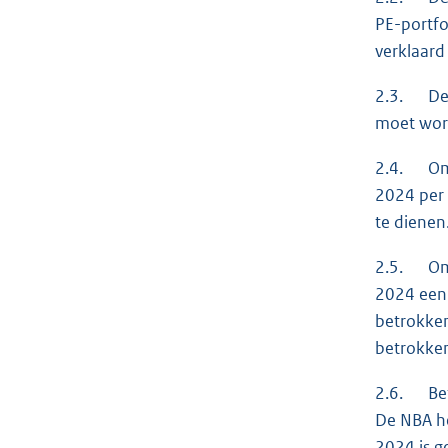
PE-portfo
verklaard
2.3. De N
moet word
2.4. Omda
2024 per 
te dienen
2.5. Omda
2024 een 
betrokke
betrokken
2.6. Bet
De NBA he
2024 is 