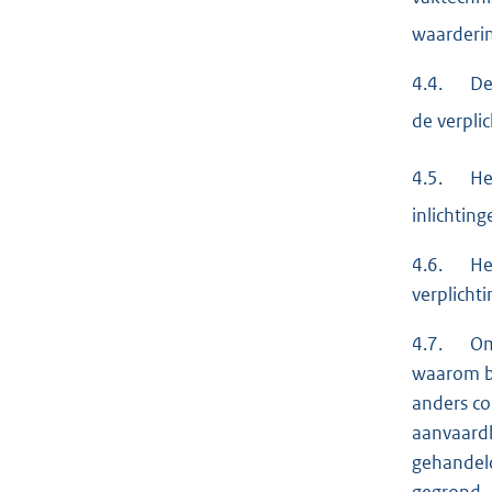
waarderi
4.4. De a
de verplic
4.5. Het 
inlichtin
4.6. Het 
verplicht
4.7. Omda
waarom be
anders co
aanvaardb
gehandeld