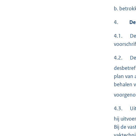
b. betrok
4.
De be
4.1. De A
voorschri
4.2. De a
desbetref
plan van 
behalen v
voorgenom
4.3. Uite
hij uitvo
Bij de va
vaktechni