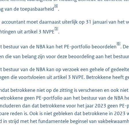
[4]
ng van de toepasbaarheid
.
ccountant moet daarnaast uiterlijk op 31 januari van het vo
[5]
htingen uit artikel 3 NVPE
.
[6]
bestuur van de NBA kan het PE-portfolio beoordelen
. D
gen die van belang zijn voor deze beoordeling aan het bestuu
bestuur van de NBA kan op verzoek een gehele of gedeeltel
ingen die voortvloeien uit artikel 3 NVPE. Betrokkene heeft ge
t betrokkene niet op de zitting is verschenen en ook niet 
trokkene geen PE-portfolio aan het bestuur van de NBA he
ncluderen dan dat betrokkene voor het jaar 2023 geen PE-p
are reden is. Ook is niet gebleken dat betrokkene in 2023 we
 in strijd met het fundamentele beginsel van vakbekwaamhe