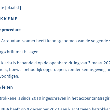
te [plaats1]
 K K E N E
rocedure
Accountantskamer heeft kennisgenomen van de volgende 
agschrift met bijlagen.
lacht is behandeld op de openbare zitting van 3 maart 2025
e is, hoewel behoorlijk opgeroepen, zonder kennisgeving nie
woordigen.
eiten
okkene is sinds 2010 ingeschreven in het accountantsregis
NBA heeft op 4 december 2023 een klacht tegen betrokken