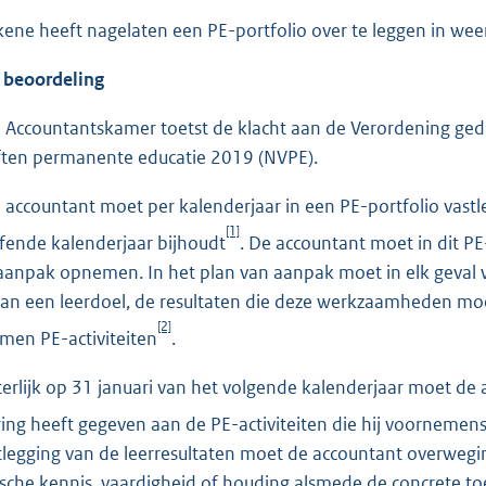
kene heeft nagelaten een PE-portfolio over te leggen in wee
oordeling
ccountantskamer toetst de klacht aan de Verordening gedr
ften permanente educatie 2019 (NVPE).
ccountant moet per kalenderjaar in een PE-portfolio vastl
[1]
fende kalenderjaar bijhoudt
. De accountant moet in dit PE
aanpak opnemen. In het plan van aanpak moet in elk geval
an een leerdoel, de resultaten die deze werkzaamheden mo
[2]
en PE-activiteiten
.
rlijk op 31 januari van het volgende kalenderjaar moet de a
ering heeft gegeven aan de PE-activiteiten die hij voornemens
stlegging van de leerresultaten moet de accountant overweg
sche kennis, vaardigheid of houding alsmede de concrete to