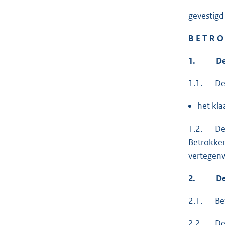
gevestigd 
B E T R O
1.
De p
1.1. De 
het kla
1.2. De k
Betrokken
vertegen
2.
De f
2.1. Betr
2.2. De 