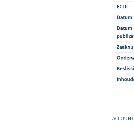
ECLI:
Datum u
Datum
publica
Zaaknu
Onderw
Besliss
Inhouds
ACCOUN