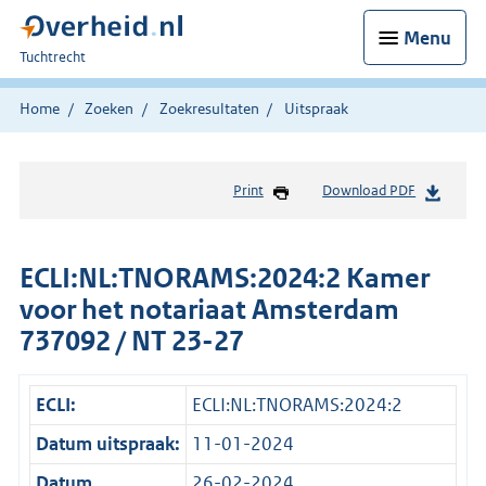
Menu
U
Tuchtrecht
bent
hier:
Home
Zoeken
Zoekresultaten
Uitspraak
Print
Download PDF
ECLI:NL:TNORAMS:2024:2 Kamer
voor het notariaat Amsterdam
737092 / NT 23-27
ECLI:
ECLI:NL:TNORAMS:2024:2
Datum uitspraak:
11-01-2024
Datum
26-02-2024