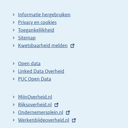
Informatie hergebruiken
Privacy en cookies
Toegankelijkheid
Sitemap
E
Kwetsbaarheid melden
x
t
Open data
e
Linked Data Overheid
r
PUC Open Data
n
e
MijnOverheid.nl
l
E
Rijksoverheid.nl
i
x
E
Ondernemersplein.nl
n
t
x
E
Werkenbijdeoverheid.nl
k
e
t
x