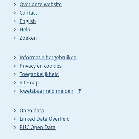
Over deze website
Contact
English
Help
Zoeken
Informatie hergebruiken
Privacy en cookies
Toegankelijkheid
Sitemap
E
Kwetsbaarheid melden
x
t
Open data
e
Linked Data Overheid
r
PUC Open Data
n