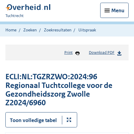
Menu
U
Tuchtrecht
bent
hier:
Home
Zoeken
Zoekresultaten
Uitspraak
Print
Download PDF
ECLI:NL:TGZRZWO:2024:96
Regionaal Tuchtcollege voor de
Gezondheidszorg Zwolle
Z2024/6960
Toon volledige tabel