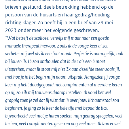
brieven gestuurd, deels betrekking hebbend op de
persoon van de huisarts en haar gedrag/houding
richting klager. Zo heeft hij in een brief van 24 mei
2023 onder meer het volgende geschreven:
“Wat betreft de scoliose, verwijs mij maar naar een goede
manuele therapeut hiervoor. Zoals ik de vorige keer al zei,
verbeter mij wel als ik een fout maak. Perfectie is onmogelijk, ook
bij jou en ik. Ik zou onthouden dat ik de c als een k moet
uitspreken, maar ik stoot mij niet 3x aan dezelfde steen zoals jij,
met hoe je in het begin mijn naam uitsprak. Aangezien jij vorige
keer mij hebt doodgegooid met complimenten al meerdere keren
op rij, zou ik mij trouwens daarop instellen. Ik vond het wel
grappig toen je zei dat jij wist dat ik over jouw lichaamstaal zou
beginnen, je ging zo te keer de hele tijd met bepaalde tics,
bijvoorbeeld veel met je haren spelen, mijn gedrag spiegelen, veel
lachen, veel complimenten geven en nog veel meer. Ik kan er wel