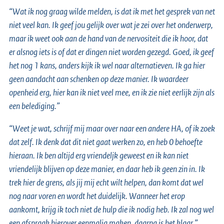
“Wat ik nog graag wilde melden, is dat ik met het gesprek van net
niet veel kan. Ik geef jou gelijk over wat je zei over het onderwerp,
maar ik weet ook aan de hand van de nervositeit die ik hoor, dat
er alsnog iets is of dat er dingen niet worden gezegd. Goed, ik geef
het nog 1 kans, anders kijk ik wel naar alternatieven. Ik ga hier
geen aandacht aan schenken op deze manier. Ik waardeer
openheid erg, hier kan ik niet veel mee, en ik zie niet eerlijk zijn als
een belediging.”
“Weet je wat, schrijf mij maar over naar een andere HA, of ik zoek
dat zelf. Ik denk dat dit niet gaat werken zo, en heb 0 behoefte
hieraan. Ik ben altijd erg vriendeljk geweest en ik kan niet
vriendelijk blijven op deze manier, en daar heb ik geen zin in. Ik
trek hier de grens, als jij mij echt wilt helpen, dan komt dat wel
nog naar voren en wordt het duidelijk. Wanneer het erop
aankomt, krijg ik toch niet de hulp die ik nodig heb. Ik zal nog wel
een afspraak hierover eenmalig maken, daarna is het klaar.”