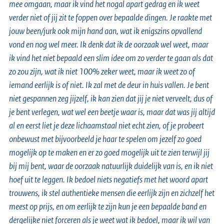
mee omgaan, maar ik vind het nogal apart gedrag en ik weet
verder niet of jij zit te foppen over bepaalde dingen. Je raakte met
jouw been/jurk ook mijn hand aan, wat ik enigszins opvallend
vond en nog wel meer. Ik denk dat ik de oorzaak wel weet, maar
ik vind het niet bepaald een slim idee om zo verder te gaan als dat
zo zou zijn, wat ik niet 100% zeker weet, maar ik weet zo of
iemand eerlijk is of niet. Ik zal met de deur in huis vallen. Je bent
niet gespannen zeg jijzelf, ik kan zien dat jij je niet verveelt, dus of
je bent verlegen, wat wel een beetje waar is, maar dat was jij altijd
al en eerst liet je deze lichaamstaal niet echt zien, of je probeert
onbewust met bijvoorbeeld je haar te spelen om jezelf zo goed
mogelijk op te maken en er zo goed mogelijk uit te zien terwijl jij
bij mij bent, waar de oorzaak natuurlijk duidelijk van is, en ik niet
hoef uit te leggen. Ik bedoel niets negatiefs met het woord apart
trouwens, ik stel authentieke mensen die eerlijk zijn en zichzelf het
meest op prijs, en om eerlijk te zijn kun je een bepaalde band en
dergelijke niet forceren als je weet wat ik bedoel, maar ik wil van