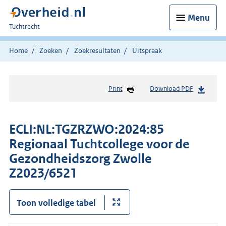
Menu
U
Tuchtrecht
bent
hier:
Home
Zoeken
Zoekresultaten
Uitspraak
Print
Download PDF
ECLI:NL:TGZRZWO:2024:85
Regionaal Tuchtcollege voor de
Gezondheidszorg Zwolle
Z2023/6521
Toon volledige tabel