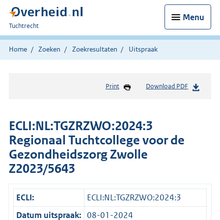
Menu
U
Tuchtrecht
bent
hier:
Home
Zoeken
Zoekresultaten
Uitspraak
Print
Download PDF
ECLI:NL:TGZRZWO:2024:3
Regionaal Tuchtcollege voor de
Gezondheidszorg Zwolle
Z2023/5643
ECLI:
ECLI:NL:TGZRZWO:2024:3
Datum uitspraak:
08-01-2024