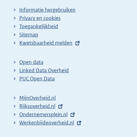
Informatie hergebruiken
Privacy en cookies
Toegankelijkheid
Sitemap
E
Kwetsbaarheid melden
x
t
Open data
e
Linked Data Overheid
r
PUC Open Data
n
e
MijnOverheid.nl
l
E
Rijksoverheid.nl
i
x
E
Ondernemersplein.nl
n
t
x
E
Werkenbijdeoverheid.nl
k
e
t
x
: