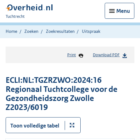
Menu
U
Tuchtrecht
bent
hier:
Home
Zoeken
Zoekresultaten
Uitspraak
Print
Download PDF
ECLI:NL:TGZRZWO:2024:16
Regionaal Tuchtcollege voor de
Gezondheidszorg Zwolle
Z2023/6019
Toon volledige tabel