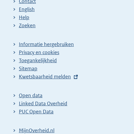
Contact
English
Help
Zoeken
Informatie hergebruiken
Privacy en cookies
Toegankelijkheid
Sitemap
E
Kwetsbaarheid melden
x
t
Open data
e
Linked Data Overheid
r
PUC Open Data
n
e
MijnOverheid.nl
l