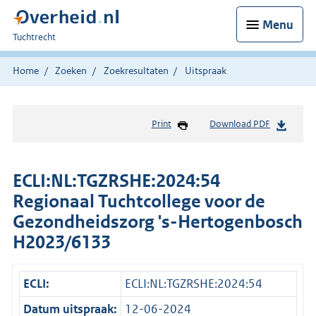
Menu
U
Tuchtrecht
bent
hier:
Home
Zoeken
Zoekresultaten
Uitspraak
Print
Download PDF
ECLI:NL:TGZRSHE:2024:54
Regionaal Tuchtcollege voor de
Gezondheidszorg 's-Hertogenbosch
H2023/6133
ECLI:
ECLI:NL:TGZRSHE:2024:54
Datum uitspraak:
12-06-2024