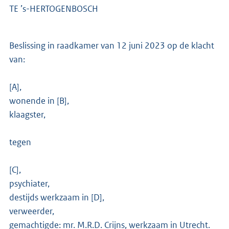
TE ’s-HERTOGENBOSCH
Beslissing in raadkamer van 12 juni 2023 op de klacht
van:
[A],
wonende in [B],
klaagster,
tegen
[C],
psychiater,
destijds werkzaam in [D],
verweerder,
gemachtigde: mr. M.R.D. Crijns, werkzaam in Utrecht.