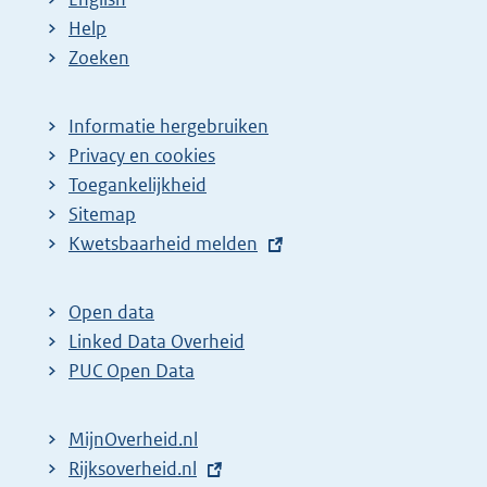
Help
Zoeken
Informatie hergebruiken
Privacy en cookies
Toegankelijkheid
Sitemap
E
Kwetsbaarheid melden
x
t
Open data
e
Linked Data Overheid
r
PUC Open Data
n
e
MijnOverheid.nl
l
E
Rijksoverheid.nl
i