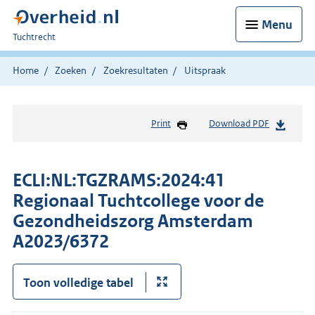
Menu
U
Tuchtrecht
bent
hier:
Home
Zoeken
Zoekresultaten
Uitspraak
Print
Download PDF
ECLI:NL:TGZRAMS:2024:41
Regionaal Tuchtcollege voor de
Gezondheidszorg Amsterdam
A2023/6372
Toon volledige tabel