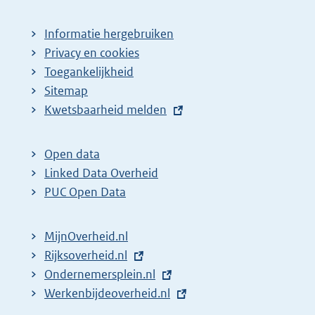
Informatie hergebruiken
Privacy en cookies
Toegankelijkheid
Sitemap
E
Kwetsbaarheid melden
x
t
Open data
e
Linked Data Overheid
r
PUC Open Data
n
e
MijnOverheid.nl
l
E
Rijksoverheid.nl
i
x
E
Ondernemersplein.nl
n
t
x
E
Werkenbijdeoverheid.nl
k
e
t
x