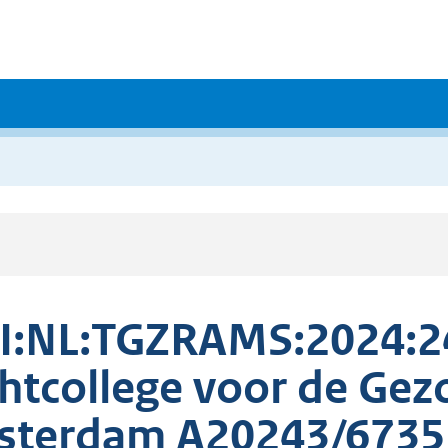
I:NL:TGZRAMS:2024:2
htcollege voor de Ge
sterdam A20243/6735