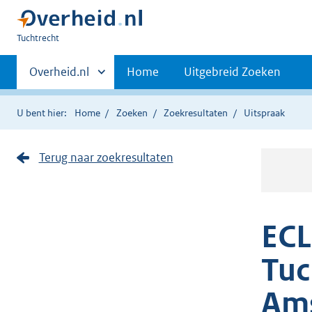
U
Tuchtrecht
bent
Primaire
hier:
Andere
Overheid.nl
Home
Uitgebreid Zoeken
sites
navigatie
binnen
U bent hier:
Home
Zoeken
Zoekresultaten
Uitspraak
Terug naar zoekresultaten
ECL
Tuc
Am