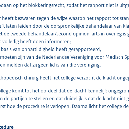
daan op het blokkeringsrecht, zodat het rapport niet is uitg
r heeft bezwaren tegen de wijze waarop het rapport tot stand 
eeft laten leiden door de oorspronkelijke behandelaar van kla
et de tweede behandelaar/second opinion-arts in overleg is 
et volledig heeft doen informeren;
p basis van onpartijdigheid heeft gerapporteerd;
d moeten zijn van de Nederlandse Vereniging voor Medisch Sp
n melden dat zij geen lid is van die vereniging.
thopedisch chirurg heeft het college verzocht de klacht onge
ollege komt tot het oordeel dat de klacht kennelijk ongegrond
n de partijen te stellen en dat duidelijk is dat de klacht ni
rst hoe de procedure is verlopen. Daarna licht het college de 
cedure