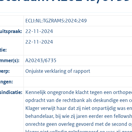
ECLI:NL:TGZRAMS:2024:249
itspraak:
22-11-2024
22-11-2024
tie:
mmer(s):
A20243/6735
erp:
Onjuiste verklaring of rapport
ingen:
indicatie:
Kennelijk ongegronde klacht tegen een orthopedi
opdracht van de rechtbank als deskundige een c
Klager verwijt haar dat zij niet onpartijdig was e
behandelaar, bij wie zij jaren eerder een fellows
onrechte geen overleg gevoerd met de second opi
klager niet volledig geïnformeerd en was zij gee