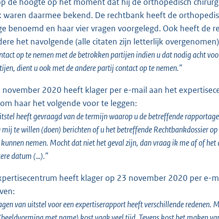
p de hoogte op het moment dat hij de orthopedisch chirurg
 waren daarmee bekend. De rechtbank heeft de orthopedisch
e benoemd en haar vier vragen voorgelegd. Ook heeft de re
ere het navolgende (alle citaten zijn letterlijk overgenomen)
ntact op te nemen met de betrokken partijen indien u dat nodig acht voo
tijen, dient u ook met de andere partij contact op te nemen.”
 november 2020 heeft klager per e-mail aan het expertisec
om haar het volgende voor te leggen:
tstel heeft gevraagd van de termijn waarop u de betreffende rapportag
u mij te willen (doen) berichten of u het betreffende Rechtbankdossier o
 kunnen nemen. Mocht dat niet het geval zijn, dan vraag ik me af of het
tere datum (…).”
xpertisecentrum heeft klager op 23 november 2020 per e-ma
ven:
gen van uitstel voor een expertiserapport heeft verschillende redenen. M
(beeldvorming met name) kost vaak veel tijd. Tevens kost het maken van