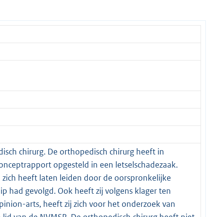
sch chirurg. De orthopedisch chirurg heeft in
onceptrapport opgesteld in een letselschadezaak.
n zich heeft laten leiden door de oorspronkelijke
hip had gevolgd. Ook heeft zij volgens klager ten
nion-arts, heeft zij zich voor het onderzoek van
n lid van de NVMSR. De orthopedisch chirurg heeft niet