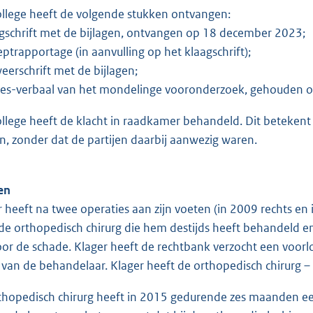
ollege heeft de volgende stukken ontvangen:
agschrift met de bijlagen, ontvangen op 18 december 2023;
eptrapportage (in aanvulling op het klaagschrift);
eerschrift met de bijlagen;
ces-verbaal van het mondelinge vooronderzoek, gehouden op
ollege heeft de klacht in raadkamer behandeld. Dit betekent
n, zonder dat de partijen daarbij aanwezig waren.
ten
r heeft na twee operaties aan zijn voeten (in 2009 rechts en
de orthopedisch chirurg die hem destijds heeft behandeld e
oor de schade. Klager heeft de rechtbank verzocht een voorl
van de behandelaar. Klager heeft de orthopedisch chirurg – 
thopedisch chirurg heeft in 2015 gedurende zes maanden een