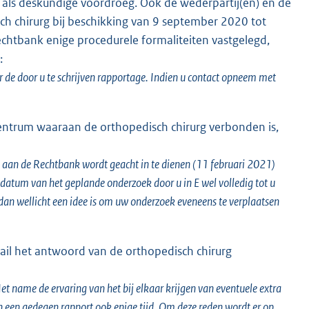
 als deskundige voordroeg. Ook de wederpartij(en) en de
 chirurg bij beschikking van 9 september 2020 tot
chtbank enige procedurele formaliteiten vastgelegd,
:
r de door u te schrijven rapportage. Indien u contact opneem met
entrum waaraan de orthopedisch chirurg verbonden is,
e aan de Rechtbank wordt geacht in te dienen (11 februari 2021)
p datum van het geplande onderzoek door u in E wel volledig tot u
 dan wellicht een idee is om uw onderzoek eveneens te verplaatsen
il het antwoord van de orthopedisch chirurg
et name de ervaring van het bij elkaar krijgen van eventuele extra
 een gedegen rapport ook enige tijd. Om deze reden wordt er op