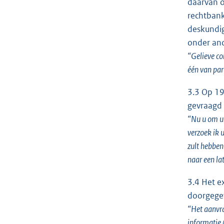
daarvan o
rechtbank
deskundig
onder and
“Gelieve co
één van par
3.3 Op 19
gevraagd 
“Nu u om ui
verzoek ik 
zult hebben
naar een la
3.4 Het e
doorgege
“Het aanvra
informatie 