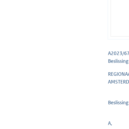
A2023/6
Beslissin
REGIONA
AMSTER
Beslissin
A,