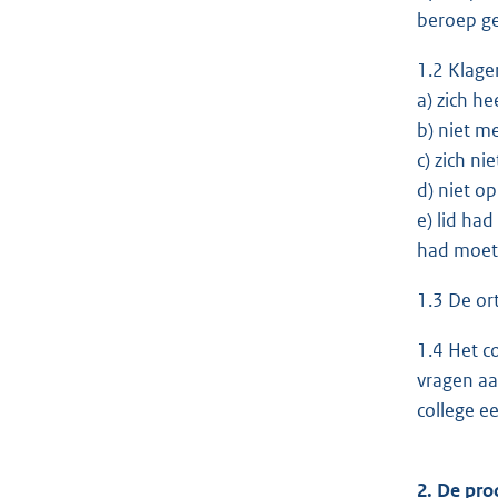
beroep ge
1.2 Klage
a) zich h
b) niet m
c) zich ni
d) niet o
e) lid ha
had moete
1.3 De or
1.4 Het c
vragen aa
college ee
2. De pro