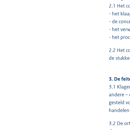
2.1 Het c
- het kla
- de conc
- het verw
- het pro
2.2 Het c
de stukke
3. De fei
3.1 Klage
andere – 
gesteld v
handelen 
3.2 De or