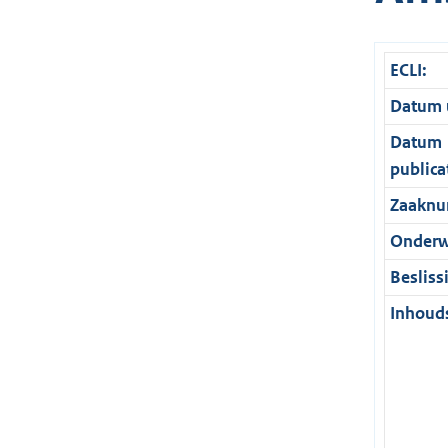
ECLI:
Datum u
Datum
publica
Zaaknu
Onderw
Besliss
Inhouds