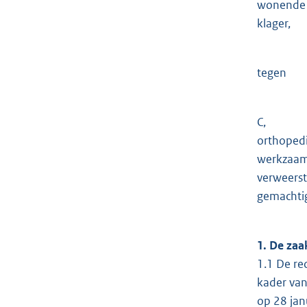
wonende 
klager,
tegen
C,
orthopedi
werkzaam
verweerst
gemachtig
1. De zaa
1.1 De re
kader van
op 28 jan