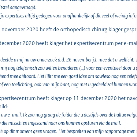
tstel aangevraagd.
ijn expertises altijd gedegen voor onafhankelijk of dit veel of weinig inf
 november 2020 heeft de orthopedisch chirurg klager gesp
december 2020 heeft klager het expertisecentrum per e-mail
 deelde u mij na uw onderzoek d.d. 26 november j.l. mee dat u wellicht, w
mij nog telefonisch zou willen benaderen (…) voor een eventueel door u 
kend mee akkoord. Het lijkt me een goed idee om sowieso nog een telefo
of een toelichting, ook van mijn kant, nog met u gedeeld zal kunnen worde
xpertisecentrum heeft klager op 11 december 2020 het navo
ild:
uw e-mail. Ik zou nog graag de folder die u destijds over de hallux valgu
u die misschien ingescand naar ons kunnen opsturen via de mail.
ik op dit moment geen vragen. Het bespreken van mijn rapportage met u,