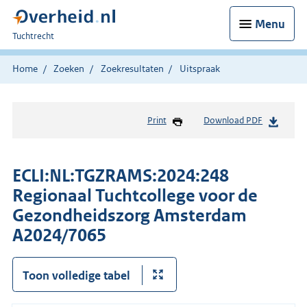
Menu
U
Tuchtrecht
bent
hier:
Home
Zoeken
Zoekresultaten
Uitspraak
Print
Download PDF
ECLI:NL:TGZRAMS:2024:248
Regionaal Tuchtcollege voor de
Gezondheidszorg Amsterdam
A2024/7065
Toon volledige tabel