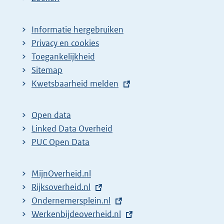
Informatie hergebruiken
Privacy en cookies
Toegankelijkheid
Sitemap
E
Kwetsbaarheid melden
x
t
Open data
e
Linked Data Overheid
r
PUC Open Data
n
e
MijnOverheid.nl
l
E
Rijksoverheid.nl
i
x
E
Ondernemersplein.nl
n
t
x
E
Werkenbijdeoverheid.nl
k