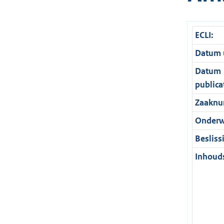
ECLI:
Datum u
Datum
publica
Zaaknu
Onderw
Besliss
Inhouds