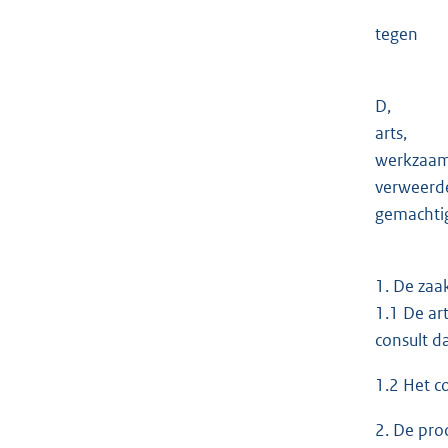
tegen
D,
arts,
werkzaam 
verweerde
gemachtig
1. De zaak
1.1 De art
consult d
1.2 Het co
2. De pro