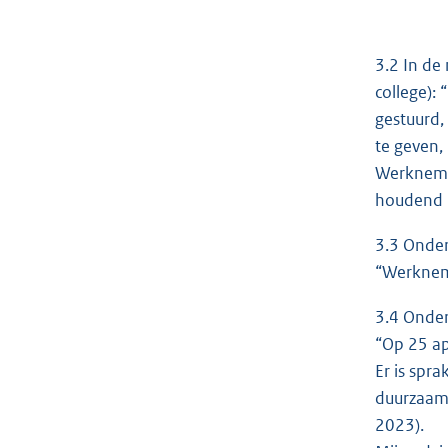
3.2 In de
college):
gestuurd,
te geven,
Werknemer
houdend m
3.3 Onder
“Werkneme
3.4 Onder
“Op 25 apr
Er is spr
duurzaam 
2023).