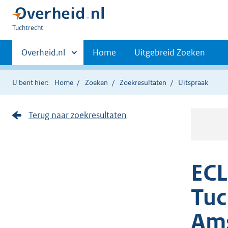
U
Tuchtrecht
bent
Primaire
hier:
Andere
Overheid.nl
Home
Uitgebreid Zoeken
sites
navigatie
binnen
U bent hier:
Home
Zoeken
Zoekresultaten
Uitspraak
Terug naar zoekresultaten
ECL
Tuc
Am