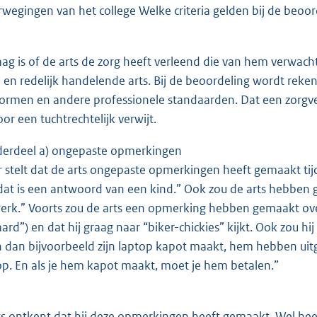
rwegingen van het college Welke criteria gelden bij de beoor
aag is of de arts de zorg heeft verleend die van hem verwac
n redelijk handelende arts. Bij de beoordeling wordt reke
rmen en andere professionele standaarden. Dat een zorgver
or een tuchtrechtelijk verwijt.
derdeel a) ongepaste opmerkingen
r stelt dat de arts ongepaste opmerkingen heeft gemaakt tijd
dat is een antwoord van een kind.” Ook zou de arts hebben 
erk.” Voorts zou de arts een opmerking hebben gemaakt ove
ard”) en dat hij graag naar “biker-chickies” kijkt. Ook zou hij
en dan bijvoorbeeld zijn laptop kapot maakt, hem hebben ui
op. En als je hem kapot maakt, moet je hem betalen.”
ts ontkent dat hij deze opmerkingen heeft gemaakt. Wel heef