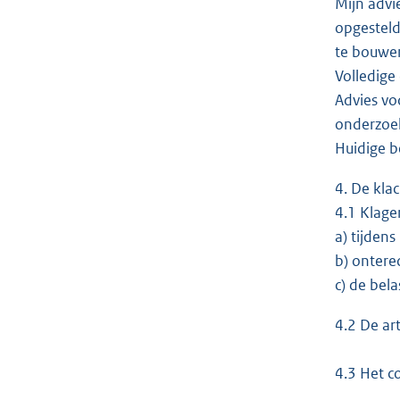
Mijn advi
opgesteld
te bouwe
Volledige
Advies vo
onderzoek
Huidige b
4. De klac
4.1 Klager
a) tijden
b) ontere
c) de bel
4.2 De ar
4.3 Het c