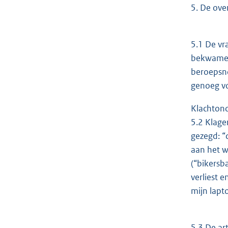
5. De ove
5.1 De vr
bekwame e
beroepsno
genoeg vo
Klachton
5.2 Klage
gezegd: “
aan het w
(“bikersba
verliest 
mijn lapt
5.3 De ar