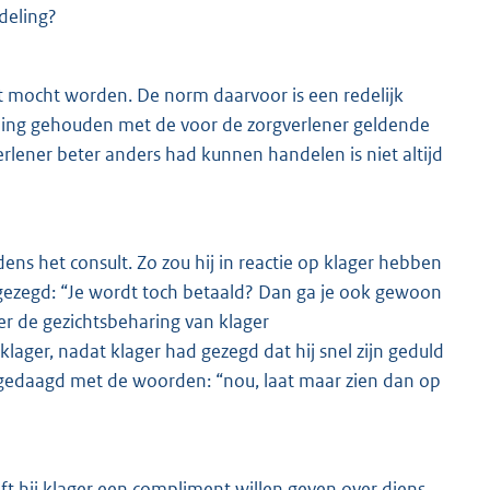
deling?
ht mocht worden. De norm daarvoor is een redelijk
ning gehouden met de voor de zorgverlener geldende
lener beter anders had kunnen handelen is niet altijd
ens het consult. Zo zou hij in reactie op klager hebben
gezegd: “Je wordt toch betaald? Dan ga je ook gewoon
r de gezichtsbeharing van klager
 klager, nadat klager had gezegd dat hij snel zijn geduld
tgedaagd met de woorden: “nou, laat maar zien dan op
t hij klager een compliment willen geven over diens