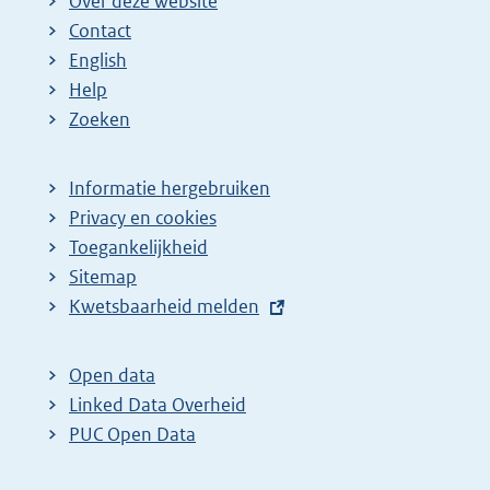
Over deze website
Contact
English
Help
Zoeken
Informatie hergebruiken
Privacy en cookies
Toegankelijkheid
Sitemap
E
Kwetsbaarheid melden
x
t
Open data
e
Linked Data Overheid
r
PUC Open Data
n
e