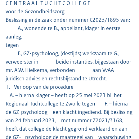
C E N T R A A L T U C H T C O L L E G E
voor de Gezondheidszorg
Beslissing in de zaak onder nummer C2023/1895 van:
A., wonende te B., appellant, klager in eerste
aanleg,
tegen
F., GZ-psycholoog, (destijds) werkzaam te G.,
verweerster in beide instanties, bijgestaan door
mr. A.W. Hielkema, verbonden aan VvAA
juridisch advies en rechtsbijstand te Utrecht.
1. Verloop van de procedure
A. – hierna klager – heeft op 25 mei 2021 bij het
Regionaal Tuchtcollege te Zwolle tegen F. – hierna
de GZ-psycholoog – een klacht ingediend. Bij beslissing
van 24 februari 2023, met nummer Z2021/3168,
heeft dat college de klacht gegrond verklaard en aan
de GZ- psycholoog de maatregel van waarschuwing