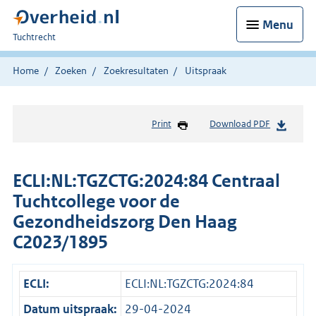
Menu
U
Tuchtrecht
bent
hier:
Home
Zoeken
Zoekresultaten
Uitspraak
Print
Download PDF
ECLI:NL:TGZCTG:2024:84 Centraal
Tuchtcollege voor de
Gezondheidszorg Den Haag
C2023/1895
ECLI:
ECLI:NL:TGZCTG:2024:84
Datum uitspraak:
29-04-2024