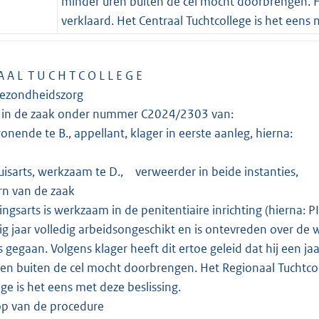
minder uren buiten de cel mocht doorbrengen. H
verklaard. Het Centraal Tuchtcollege is het eens 
A A L T U C H T C O L L E G E
Gezondheidszorg
g in de zaak onder nummer C2024/2303 van:
nde te B., appellant, klager in eerste aanleg, hierna
arts, werkzaam te D., verweerder in beide instantie
n van de zaak
ingsarts is werkzaam in de penitentiaire inrichting (hierna: P
g jaar volledig arbeidsongeschikt en is ontevreden over de wi
 gegaan. Volgens klager heeft dit ertoe geleid dat hij een j
en buiten de cel mocht doorbrengen. Het Regionaal Tuchtcol
ege is het eens met deze beslissing.
p van de procedure