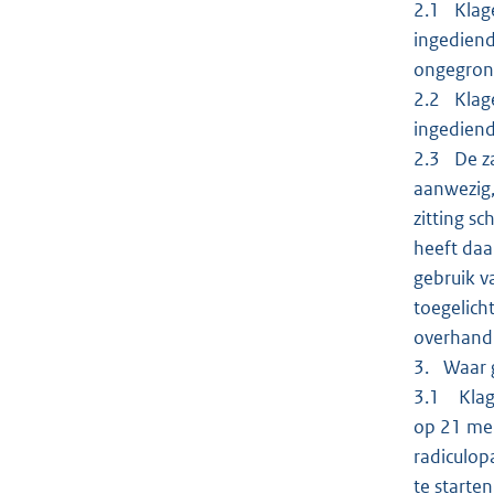
2.1 Klage
ingediend
ongegrond
2.2 Klage
ingedien
2.3 De za
aanwezig,
zitting sc
heeft daa
gebruik v
toegelich
overhand
3. Waar g
3.1 Klage
op 21 mei
radiculop
te starten