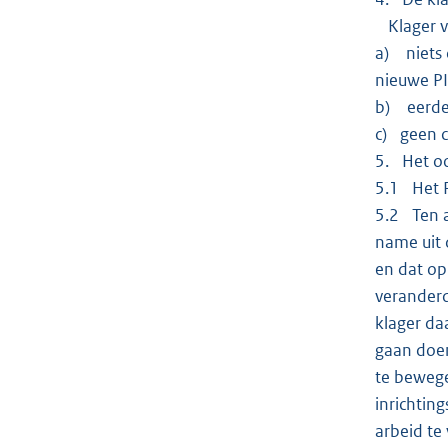
Klager ver
a) niets 
nieuwe PI
b) eerder
c) geen c
5. Het oo
5.1 Het R
5.2 Ten a
name uit 
en dat op
veranderd
klager da
gaan doen
te bewege
inrichtin
arbeid te