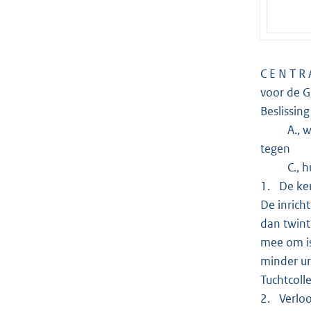
C E N T R 
voor de 
Beslissin
A., wone
tegen
C., huis
1. De ker
De inricht
dan twinti
mee om is
minder ur
Tuchtcoll
2. Verloo