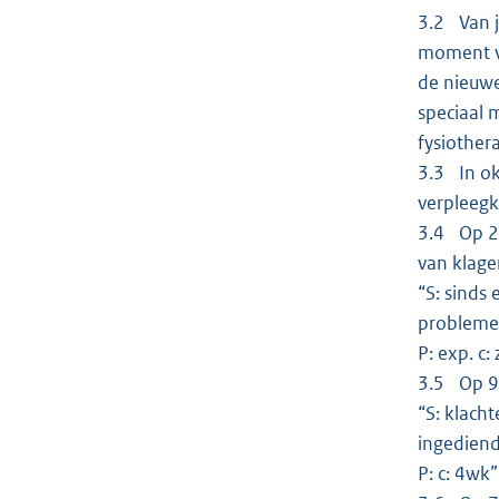
3.2 Van j
moment ve
de nieuwe
speciaal 
fysiother
3.3 In ok
verpleegk
3.4 Op 27
van klage
“S: sinds
problemen
P: exp. c
3.5 Op 9 
“S: klach
ingediend
P: c: 4wk”