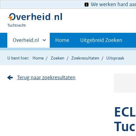
We werken hard aan 
U
Tuchtrecht
bent
Primaire
hier:
Andere
Overheid.nl
Home
Uitgebreid Zoeken
sites
navigatie
binnen
U bent hier:
Home
Zoeken
Zoekresultaten
Uitspraak
Terug naar zoekresultaten
ECL
Tuc