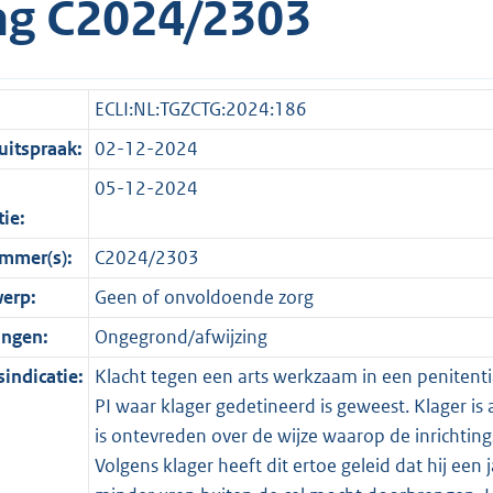
g C2024/2303
ECLI:NL:TGZCTG:2024:186
itspraak:
02-12-2024
05-12-2024
tie:
mmer(s):
C2024/2303
erp:
Geen of onvoldoende zorg
ingen:
Ongegrond/afwijzing
indicatie:
Klacht tegen een arts werkzaam in een penitentiai
PI waar klager gedetineerd is geweest. Klager is 
is ontevreden over de wijze waarop de inrichtings
Volgens klager heeft dit ertoe geleid dat hij een