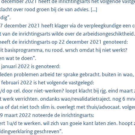
december 2021 heeft de inrichtingsarts het volgende vastgel
klacht over rood groen bij cie van advies. […]
odig”.
 december 2021 heeft klager via de verpleegkundige een con
 van de inrichtingsarts wilde over de arbeidsongeschiktheid
heeft de inrichtingsarts op 22 december 2021 genoteerd:
s uit basisprogramma, nu rood. wrsch omdat hij niet werkt?
en wat te doen”.
januari 2022 is genoteerd:
eleden problemen arbeid ter sprake gebracht. buiten in wao,
februari 2022 is het volgende vastgelegd:
u/d op cel. door niet-werken? loopt klacht bij rjg. eind maart
 werk verrichten. ondanks wao/revalidatietraject. nog 6 mnd
na of dat niet toch slim is. overlegt met thuis/advocaat. volg
 maart 2022 noteerde de inrichtingsarts:
ert 1u/d te werken. wil zich van goeie kant laten zien. hoop
ldingverklaring geschreven”.