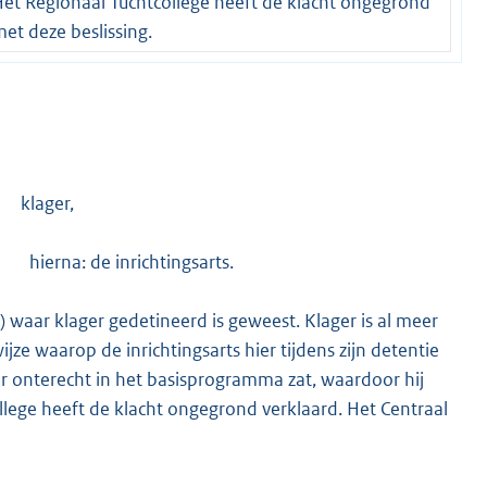
et Regionaal Tuchtcollege heeft de klacht ongegrond
met deze beslissing.
: klager,
s, hierna: de inrichtingsarts.
I) waar klager gedetineerd is geweest. Klager is al meer
jze waarop de inrichtingsarts hier tijdens zijn detentie
aar onterecht in het basisprogramma zat, waardoor hij
lege heeft de klacht ongegrond verklaard. Het Centraal