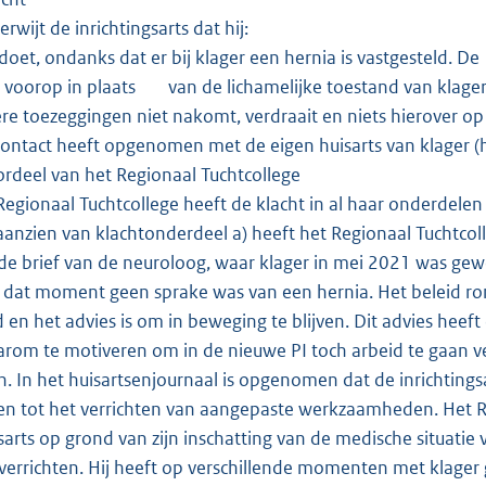
wijt de inrichtingsarts dat hij:
doet, ondanks dat er bij klager een hernia is vastgesteld.
 voorop in plaats van de lichamelijke toestand van klager
e toezeggingen niet nakomt, verdraait en niets hierover op 
ontact heeft opgenomen met de eigen huisarts van klager (
rdeel van het Regionaal Tuchtcollege
egionaal Tuchtcollege heeft de klacht in al haar onderdele
anzien van klachtonderdeel a) heeft het Regionaal Tuchtcol
de brief van de neuroloog, waar klager in mei 2021 was gewe
 dat moment geen sprake was van een hernia. Het beleid ron
 en het advies is om in beweging te blijven. Dit advies heef
arom te motiveren om in de nieuwe PI toch arbeid te gaan v
. In het huisartsenjournaal is opgenomen dat de inrichting
n tot het verrichten van aangepaste werkzaamheden. Het R
gsarts op grond van zijn inschatting van de medische situati
 verrichten. Hij heeft op verschillende momenten met klage