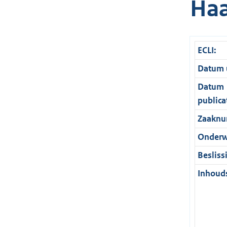
Haa
ECLI:
Datum u
Datum
publica
Zaaknu
Onderw
Besliss
Inhouds