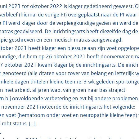
uni 2021 tot oktober 2022 is klager gedetineerd geweest. Op 
rbleef (hierna: de vorige PI) overgeplaatst naar de PI waar d
 PI werd klager door de verpleegkundige gezien en werd de
matras geadviseerd. De inrichtingsarts heeft diezelfde dag de
apie geschreven en een medisch matras aangevraagd.
tober 2021 heeft klager een blessure aan zijn voet opgelope
undige, die hem op 26 oktober 2021 heeft doorverwezen naa
 oktober 2021 kwam klager bij de inrichtingsarts. De inrich
r genoteerd (alle citaten voor zover van belang en letterlijk
 enkele dagen tintelen kleine teen re. 3 wk geleden sportong
 met arbeid. al jaren wao. van groen naar basistraject
: zn bij onvoldoende verbetering en evt bij andere problemen
november 2021 noteerde de inrichtingsarts het volgende:
ten voet (hematoom onder voet en neuropathie kleine teen)
 mbt status. […]
.