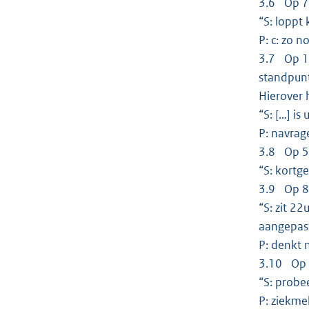
3.6 Op 7 
“S: loppt 
P: c: zo n
3.7 Op 17
standpunt
Hierover 
“S: […] i
P: navrag
3.8 Op 5 
“S: kortg
3.9 Op 8 
“S: zit 22
aangepast
P: denkt 
3.10 Op 9
“S: probe
P: ziekme