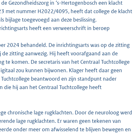
or de Gezondheidszorg in ‘s-Hertogenbosch een klacht
2023 met nummer H2022/4095, heeft dat college de klacht
ls bijlage toegevoegd aan deze beslissing.
richtingsarts heeft een verweerschrift in beroep
ber 2024 behandeld. De inrichtingsarts was op de zitting
 de zitting aanwezig. Hij heeft voorafgaand aan de
tting te komen. De secretaris van het Centraal Tuchtcollege
digitaal zou kunnen bijwonen. Klager heeft daar geen
l Tuchtcollege beantwoord en zijn standpunt nader
 die hij aan het Centraal Tuchtcollege heeft
ege chronische lage rugklachten. Door de neuroloog werd
erende lage rugklachten. Er waren geen tekenen van
iseerde onder meer om afwisselend te blijven bewegen en