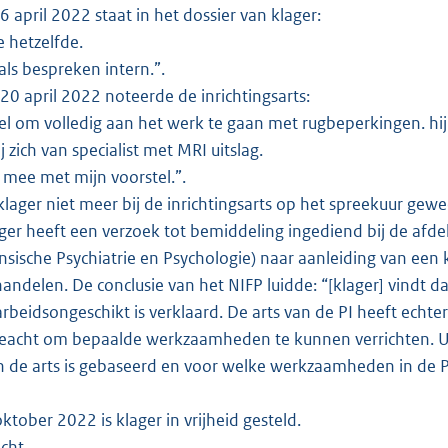
 april 2022 staat in het dossier van klager:
ie hetzelfde.
ls bespreken intern.”.
0 april 2022 noteerde de inrichtingsarts:
tel om volledig aan het werk te gaan met rugbeperkingen. hi
j zich van specialist met MRI uitslag.
t mee met mijn voorstel.”.
klager niet meer bij de inrichtingsarts op het spreekuur gewe
er heeft een verzoek tot bemiddeling ingediend bij de afde
nsische Psychiatrie en Psychologie) naar aanleiding van een 
andelen. De conclusie van het NIFP luidde: “[klager] vindt da
arbeidsongeschikt is verklaard. De arts van de PI heeft echt
acht om bepaalde werkzaamheden te kunnen verrichten. Uit
n de arts is gebaseerd en voor welke werkzaamheden in de 
ktober 2022 is klager in vrijheid gesteld.
cht