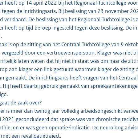
r heeft op 14 april 2022 bij het Regionaal Tuchtcollege vo
 tegen de inrichtingsarts. Bij beslissing van 23 november 
 verklaard. De beslissing van het Regionaal Tuchtcollege is a
r heeft op tijd beroep ingesteld tegen deze beslissing. De in
d.
ak is op de zitting van het Centraal Tuchtcollege van 9 okto
 vergezeld door een vertrouwenspersoon. Klager was niet bij
hriftelijk laten weten dat hij niet in staat was om naar de zi
rop aan klager een link gestuurd waarmee klager de zitting 
an gemaakt. De inrichtingsarts heeft vragen van het Centraa
t. Hij heeft daarbij gebruik gemaakt van spreekaantekeningen
igd.
aat de zaak over?
r is meer dan twintig jaar volledig arbeidsongeschikt vanw
 2021 geconcludeerd dat sprake was van chronische recidiv
athie, en er was geen operatie-indicatie. De neuroloog adv
 met een revalidatietraject.