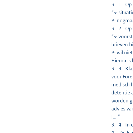
3.11 Op 6
“S: situat
P: nogmaa
3.12 Op 2
“S: voors
brieven bi
P: wil nie
Hierna is 
3.13 Klag
voor Fore
medisch h
detentie 
worden ge
advies va
[…]”
3.14 In o
4. De kla