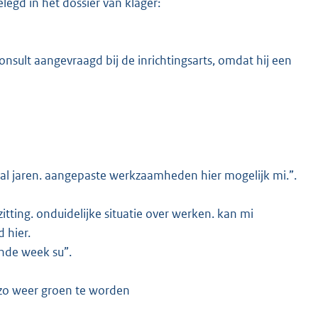
egd in het dossier van klager:
sult aangevraagd bij de inrichtingsarts, omdat hij een
.
 al jaren. aangepaste werkzaamheden hier mogelijk mi.”.
 zitting. onduidelijke situatie over werken. kan mi
 hier.
ende week su”.
t zo weer groen te worden