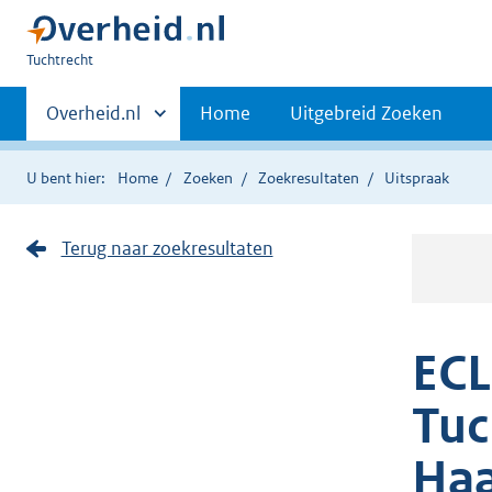
U
Tuchtrecht
bent
Primaire
hier:
Andere
Overheid.nl
Home
Uitgebreid Zoeken
sites
navigatie
binnen
U bent hier:
Home
Zoeken
Zoekresultaten
Uitspraak
Terug naar zoekresultaten
ECL
Tuc
Haa