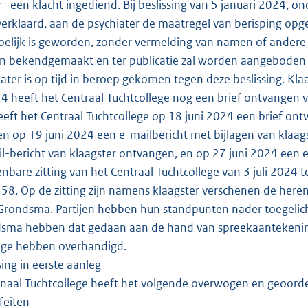
r– een klacht ingediend. Bij beslissing van 5 januari 2024,
erklaard, aan de psychiater de maatregel van berisping opge
elijk is geworden, zonder vermelding van namen of andere 
n bekendgemaakt en ter publicatie zal worden aangeboden aa
ater is op tijd in beroep gekomen tegen deze beslissing. Kla
24 heeft het Centraal Tuchtcollege nog een brief ontvangen v
eft het Centraal Tuchtcollege op 18 juni 2024 een brief ont
 en op 19 juni 2024 een e-mailbericht met bijlagen van klaag
l-bericht van klaagster ontvangen, en op 27 juni 2024 een e-
nbare zitting van het Centraal Tuchtcollege van 3 juli 2024
8. Op de zitting zijn namens klaagster verschenen de heren F
Grondsma. Partijen hebben hun standpunten nader toegelich
sma hebben dat gedaan aan de hand van spreekaantekeninge
lege hebben overhandigd.
sing in eerste aanleg
naal Tuchtcollege heeft het volgende overwogen en geoorde
eiten