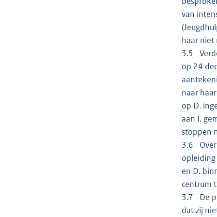
besproken
van inten
(Jeugdhul
haar niet
3.5 Verde
op 24 dec
aantekeni
naar haar
op D. ing
aan I. ge
stoppen 
3.6 Over 
opleiding
en D. bin
centrum t
3.7 De pl
dat zij n