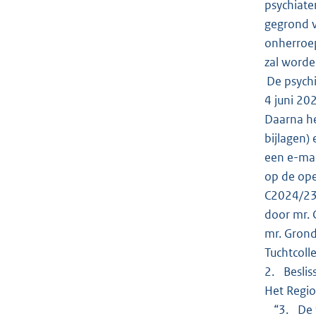
psychiate
gegrond v
onherroep
zal worde
De psychi
4 juni 20
Daarna he
bijlagen)
een e-mai
op de ope
C2024/235
door mr. 
mr. Grond
Tuchtcol
2. Beslis
Het Regio
“3. De f