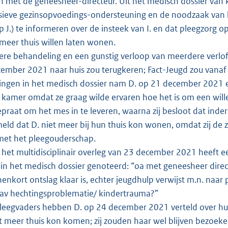
 met de geneesheer-directeur. Uit het medisch dossier van k
sieve gezinsopvoedings-ondersteuning en de noodzaak van het
p J.) te informeren over de insteek van I. en dat pleegzorg 
 meer thuis willen laten wonen.
re behandeling en een gunstig verloop van meerdere verlof
ember 2021 naar huis zou terugkeren; Fact-Jeugd zou vana
ngen in het medisch dossier nam D. op 21 december 2021 e
 kamer omdat ze graag wilde ervaren hoe het is om een wil
epraat om het mes in te leveren, waarna zij besloot dat in
meld dat D. niet meer bij hun thuis kon wonen, omdat zij de
met het pleegouderschap.
het multidisciplinair overleg van 23 december 2021 heeft een
 in het medisch dossier genoteerd: “oa met geneesheer directe
nenkort ontslag klaar is, echter jeugdhulp verwijst m.n. naar
av hechtingsproblematie/ kindertrauma?”
eegvaders hebben D. op 24 december 2021 verteld over hun
iet meer thuis kon komen; zij zouden haar wel blijven bezoek