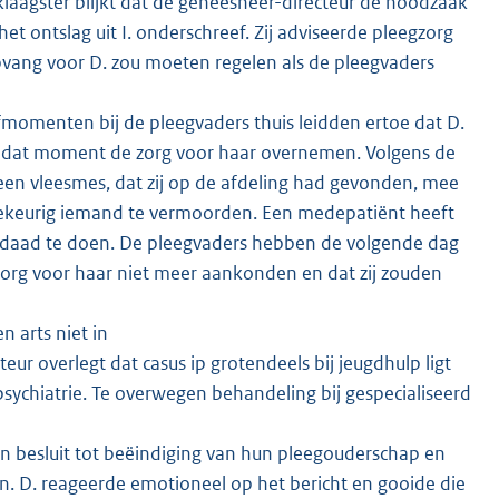
laagster blijkt dat de geneesheer-directeur de noodzaak
 ontslag uit I. onderschreef. Zij adviseerde pleegzorg
opvang voor D. zou moeten regelen als de pleegvaders
momenten bij de pleegvaders thuis leidden ertoe dat D.
f dat moment de zorg voor haar overnemen. Volgens de
en vleesmes, dat zij op de afdeling had gevonden, mee
lekeurig iemand te vermoorden. Een medepatiënt heeft
derdaad te doen. De pleegvaders hebben de volgende dag
 zorg voor haar niet meer aankonden en dat zij zouden
 arts niet in
ur overlegt dat casus ip grotendeels bij jeugdhulp ligt
 psychiatrie. Te overwegen behandeling bij gespecialiseerd
 besluit tot beëindiging van hun pleegouderschap en
en. D. reageerde emotioneel op het bericht en gooide die