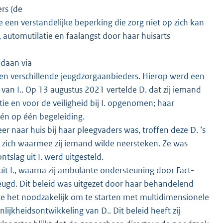
rs (de
een verstandelijke beperking die zorg niet op zich kan
utomutilatie en faalangst door haar huisarts
edaan via
en verschillende jeugdzorgaanbieders. Hierop werd een
r van I.. Op 13 augustus 2021 vertelde D. dat zij iemand
tie en voor de veiligheid bij I. opgenomen; haar
één op één begeleiding.
 naar huis bij haar pleegvaders was, troffen deze D. ‘s
j zich waarmee zij iemand wilde neersteken. Ze was
tslag uit I. werd uitgesteld.
it I., waarna zij ambulante ondersteuning door Fact-
Jeugd. Dit beleid was uitgezet door haar behandelend
te het noodzakelijk om te starten met multidimensionele
ijkheidsontwikkeling van D.. Dit beleid heeft zij