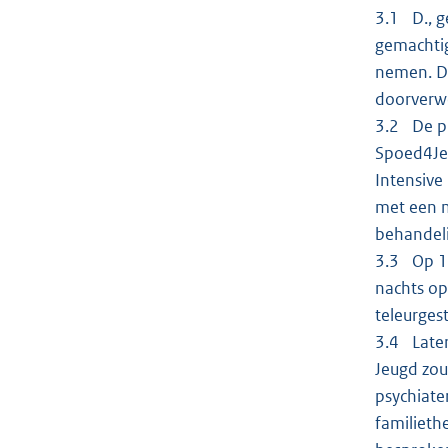
3.1 D., g
gemachtig
nemen. D.
doorverwe
3.2 De p
Spoed4Jeu
Intensive
met een m
behandeli
3.3 Op 12
nachts op
teleurges
3.4 Later
Jeugd zou
psychiate
familieth