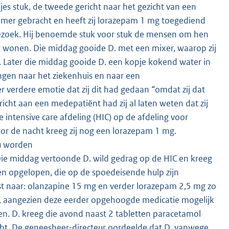
es stuk, de tweede gericht naar het gezicht van een
amer gebracht en heeft zij lorazepam 1 mg toegediend
ezoek. Hij benoemde stuk voor stuk de mensen om hen
omt wonen. Die middag gooide D. met een mixer, waarop zij
 Later die middag gooide D. een kopje kokend water in
gen naar het ziekenhuis en naar een
erdere emotie dat zij dit had gedaan “omdat zij dat
ericht aan een medepatiënt had zij al laten weten dat zij
 intensive care afdeling (HIC) op de afdeling voor
or de nacht kreeg zij nog een lorazepam 1 mg.
ou worden
 Die middag vertoonde D. wild gedrag op de HIC en kreeg
en opgelopen, die op de spoedeisende hulp zijn
t naar: olanzapine 15 mg en verder lorazepam 2,5 mg zo
g, aangezien deze eerder opgehoogde medicatie mogelijk
en. D. kreeg die avond naast 2 tabletten paracetamol
ht. De geneesheer-directeur oordeelde dat D. vanwege