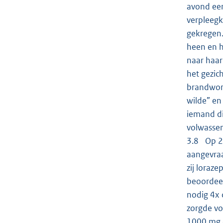
avond een
verpleegk
gekregen.
heen en h
naar haar
het gezic
brandwond
wilde” en 
iemand di
volwassen
3.8 Op 2
aangevraa
zij loraz
beoordeel
nodig 4x 
zorgde vo
1000 mg o