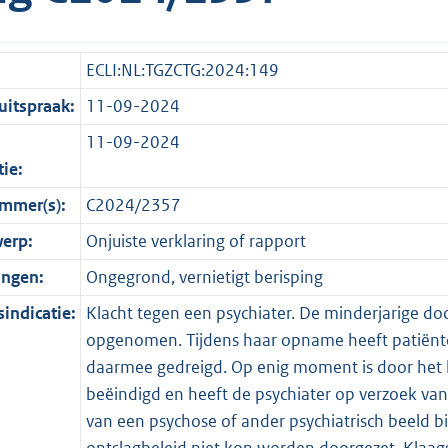
ECLI:NL:TGZCTG:2024:149
itspraak:
11-09-2024
11-09-2024
tie:
mmer(s):
C2024/2357
erp:
Onjuiste verklaring of rapport
ingen:
Ongegrond, vernietigt berisping
indicatie:
Klacht tegen een psychiater. De minderjarige doch
opgenomen. Tijdens haar opname heeft patiënt
daarmee gedreigd. Op enig moment is door he
beëindigd en heeft de psychiater op verzoek va
van een psychose of ander psychiatrisch beeld 
ontslagbeleid niet kon worden doorgezet. Klaagst