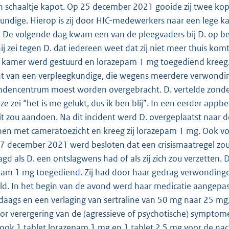
 schaaltje kapot. Op 25 december 2021 gooide zij twee kopj
undige. Hierop is zij door HIC-medewerkers naar een lege k
 De volgende dag kwam een van de pleegvaders bij D. op b
ij zei tegen D. dat iedereen weet dat zij niet meer thuis k
 kamer werd gestuurd en lorazepam 1 mg toegediend kreeg.
ht van een verpleegkundige, die wegens meerdere verwondin
encentrum moest worden overgebracht. D. vertelde zonder v
ze zei “het is me gelukt, dus ik ben blij”. In een eerder appb
t zou aandoen. Na dit incident werd D. overgeplaatst naar de
en met cameratoezicht en kreeg zij lorazepam 1 mg. Ook vo
7 december 2021 werd besloten dat een crisismaatregel z
gd als D. een ontslagwens had of als zij zich zou verzetten.
epam 1 mg toegediend. Zij had door haar gedrag verwonding
d. In het begin van de avond werd haar medicatie aangepas
daags en een verlaging van sertraline van 50 mg naar 25 m
or verergering van de (agressieve of psychotische) symptom
ok 1 tablet lorazepam 1 mg en 1 tablet 2,5 mg voor de nac