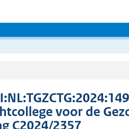
I:NL:TGZCTG:2024:149
htcollege voor de Ge
g C2024/2357