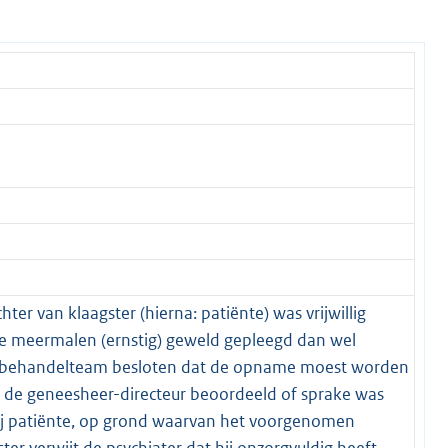
ter van klaagster (hierna: patiënte) was vrijwillig
e meermalen (ernstig) geweld gepleegd dan wel
t behandelteam besloten dat de opname moest worden
n de geneesheer-directeur beoordeeld of sprake was
bij patiënte, op grond waarvan het voorgenomen
er verwijt de psychiater dat hij onzorgvuldig heeft