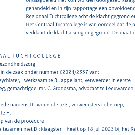
gehandeld en in zijn rapportage een onvoldoend
Regionaal Tuchtcollege acht de klacht gegrond en
Het Centraal Tuchtcollege is van oordeel dat de p
verklaart de klacht alsnog ongegrond. De maatre
A A L T U C H T C O L L E G E
Gezondheidszorg
g in de zaak onder nummer C2024/2357 van:
iater, werkzaam te B., appellant, verweerder in eerste
gemachtigde: mr. C. Grondsma, advocaat te Leeuwarden,
 namens D., wonende te E., verweersters in beroep, kla
te H.
p van de procedure
na tezamen met D.: klaagster – heeft op 18 juli 2023 bij het R