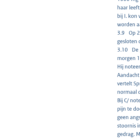
haar leef
bij I. ko
worden aa
3.9 Op 2
gesloten 
3.10 De g
morgen 12
Hij notee
Aandacht 
vertelt Sp
normaal 
Bij C/ no
pijn te d
geen angs
stoornis i
gedrag. M