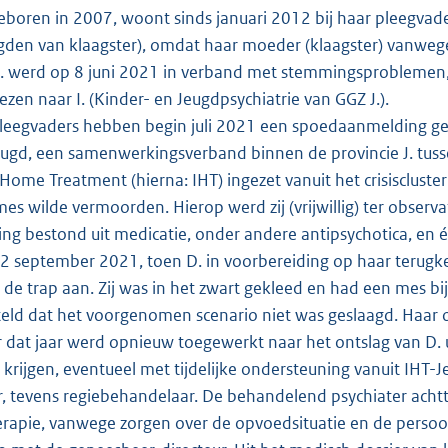
eboren in 2007, woont sinds januari 2012 bij haar pleegvade
den van klaagster), omdat haar moeder (klaagster) vanwege 
 werd op 8 juni 2021 in verband met stemmingsproblemen, a
zen naar I. (Kinder- en Jeugdpsychiatrie van GGZ J.).
leegvaders hebben begin juli 2021 een spoedaanmelding g
gd, een samenwerkingsverband binnen de provincie J. tuss
 Home Treatment (hierna: IHT) ingezet vanuit het crisiscluste
es wilde vermoorden. Hierop werd zij (vrijwillig) ter observa
ng bestond uit medicatie, onder andere antipsychotica, en 
 september 2021, toen D. in voorbereiding op haar terugkeer
 de trap aan. Zij was in het zwart gekleed en had een mes bi
teld dat het voorgenomen scenario niet was geslaagd. Haar on
 dat jaar werd opnieuw toegewerkt naar het ontslag van D. u
 krijgen, eventueel met tijdelijke ondersteuning vanuit IHT-
r, tevens regiebehandelaar. De behandelend psychiater acht
erapie, vanwege zorgen over de opvoedsituatie en de persoonl