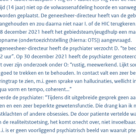
tijd (14 jaar) niet op de volwassenafdeling hoorde en vanw
n worden geplaatst. De geneesheer-directeur heeft van de ge
ngehouden en zou daarna niet naar I. of de HIC terugkeren
8 december 2021 heeft het gebiedsteam/jeugdhulp een mac
opname (ondertoezichtstelling (hierna: OTS)) aangevraagd.
eneesheer-directeur heeft de psychiater verzocht D. “te beo
 uur”. Op 30 december 2021 heeft de psychiater genoteerd: 
rt over zijn onderzoek onder O: “rustig, meewerkend. Lijkt s
goed te trekken en te behouden. In contact valt een zeer 
ringtrap te zien, m.i. geen sprake van hallucinaties, wellich
qua vorm en tempo, coherent…”
teerde de psychiater: “Tijdens dit uitgebreide gesprek geen 
oen en een zeer beperkte gewetensfunctie. Die drang kan ik n
tklachten of andere obsessies. De door patiente vertelde 
n de realiteitstoetsing, het komt onecht over, niet invoelbaar
.i. is er geen voorliggend psychiatrisch beeld van waaruit pt