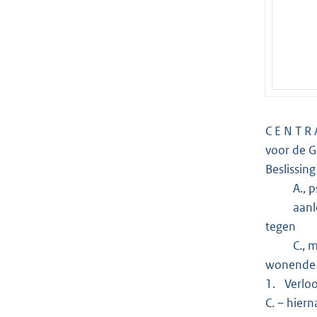
C E N T R 
voor de 
Beslissin
A., psych
aanleg, 
tegen
C., mede
wonende 
1. Verloo
C. – hier