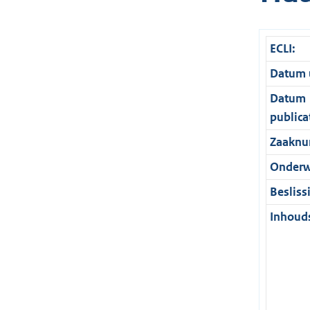
ECLI:
Datum u
Datum
publica
Zaaknu
Onderw
Besliss
Inhouds