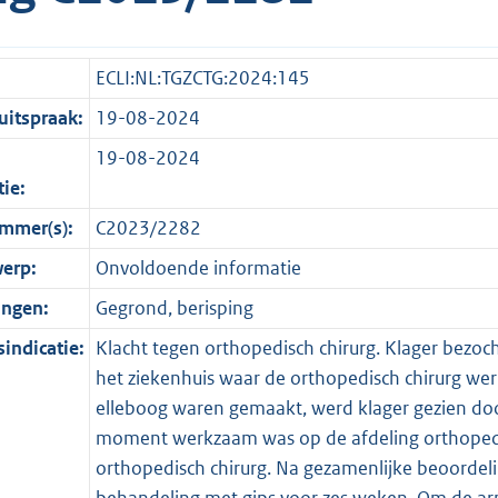
ECLI:NL:TGZCTG:2024:145
itspraak:
19-08-2024
19-08-2024
tie:
mmer(s):
C2023/2282
erp:
Onvoldoende informatie
ingen:
Gegrond, berisping
indicatie:
Klacht tegen orthopedisch chirurg. Klager bezoch
het ziekenhuis waar de orthopedisch chirurg wer
elleboog waren gemaakt, werd klager gezien door e
moment werkzaam was op de afdeling orthopedie
orthopedisch chirurg. Na gezamenlijke beoordelin
behandeling met gips voor zes weken. Om de arm