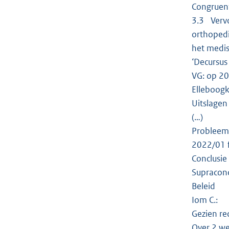
Congruent
3.3 Vervo
orthopedi
het medis
‘Decursus
VG: op 20
Elleboogk
Uitslagen
(…)
Probleeml
2022/01 f
Conclusie
Supracond
Beleid
Iom C.:
Gezien re
Over 2 we