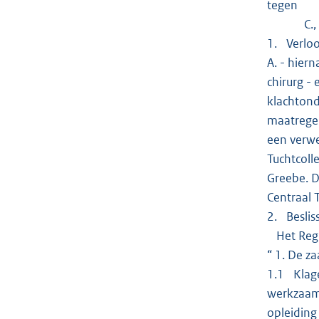
tegen
C., orth
1. Verloo
A. - hier
chirurg -
klachtond
maatregel
een verwe
Tuchtcoll
Greebe. D
Centraal 
2. Beslis
Het Regio
“ 1. De za
1.1 Klage
werkzaam 
opleiding