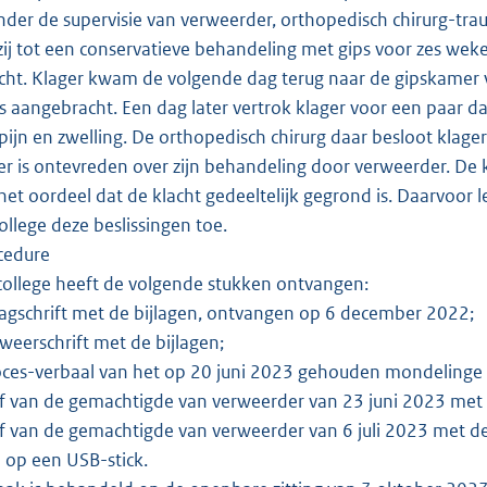
nder de supervisie van verweerder, orthopedisch chirurg-tr
zij tot een conservatieve behandeling met gips voor zes wek
ht. Klager kwam de volgende dag terug naar de gipskamer van
s aangebracht. Een dag later vertrok klager voor een paar da
ijn en zwelling. De orthopedisch chirurg daar besloot klag
r is ontevreden over zijn behandeling door verweerder. De kl
het oordeel dat de klacht gedeeltelijk gegrond is. Daarvoor
college deze beslissingen toe.
cedure
ollege heeft de volgende stukken ontvangen:
agschrift met de bijlagen, ontvangen op 6 december 2022;
weerschrift met de bijlagen;
ces-verbaal van het op 20 juni 2023 gehouden mondelinge
f van de gemachtigde van verweerder van 23 juni 2023 met 
f van de gemachtigde van verweerder van 6 juli 2023 met d
op een USB-stick.