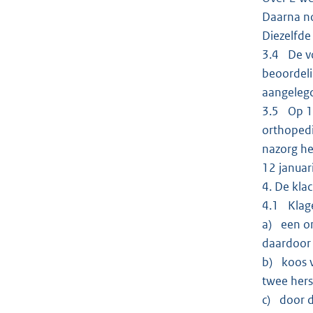
Daarna no
Diezelfde
3.4 De vo
beoordeli
aangelegd
3.5 Op 13
orthopedi
nazorg he
12 januar
4. De kla
4.1 Klage
a) een on
daardoor 
b) koos v
twee hers
c) door d