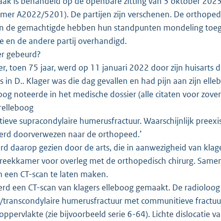
ak is behandeld op de openbare zitting van 3 oktober 2023, 
er A2022/5201). De partijen zijn verschenen. De orthopedi
en de gemachtigde hebben hun standpunten mondeling toegeli
ge en de andere partij overhandigd.
 er gebeurd?
r, toen 75 jaar, werd op 11 januari 2022 door zijn huisarts 
s in D.. Klager was die dag gevallen en had pijn aan zijn el
oog noteerde in het medische dossier (alle citaten voor zover
erelleboog
eve supracondylaire humerusfractuur. Waarschijnlijk preexi
erd doorverwezen naar de orthopeed.’
rd daarop gezien door de arts, die in aanwezigheid van klag
preekkamer voor overleg met de orthopedisch chirurg. Same
m een CT-scan te laten maken.
rd een CT-scan van klagers elleboog gemaakt. De radioloog 
a/transcondylaire humerusfractuur met communitieve fractuu
oppervlakte (zie bijvoorbeeld serie 6-64). Lichte dislocatie 