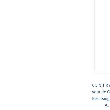
C E N T R 
voor de 
Beslissin
A., wone