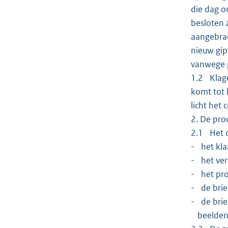
die dag o
besloten 
aangebrac
nieuw gip
vanwege p
1.2 Klage
komt tot 
licht het 
2. De pro
2.1 Het c
- het kla
- het ver
- het pro
- de brie
- de brie
beelden 