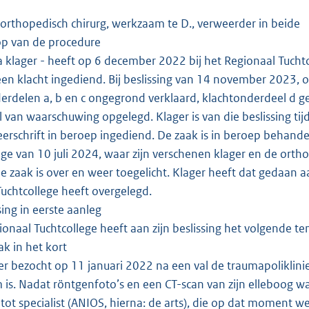
opedisch chirurg, werkzaam te D., verweerder in beide
p van de procedure
na klager - heeft op 6 december 2022 bij het Regionaal Tuch
 een klacht ingediend. Bij beslissing van 14 november 2023
erdelen a, b en c ongegrond verklaard, klachtonderdeel d g
 van waarschuwing opgelegd. Klager is van die beslissing ti
erschrift in beroep ingediend. De zaak is in beroep behandel
ege van 10 juli 2024, waar zijn verschenen klager en de orth
e zaak is over en weer toegelicht. Klager heeft dat gedaan 
Tuchtcollege heeft overgelegd.
sing in eerste aanleg
naal Tuchtcollege heeft aan zijn beslissing het volgende t
ak in het kort
r bezocht op 11 januari 2022 na een val de traumapoliklini
is. Nadat röntgenfoto’s en een CT-scan van zijn elleboog wa
 tot specialist (ANIOS, hierna: de arts), die op dat moment 