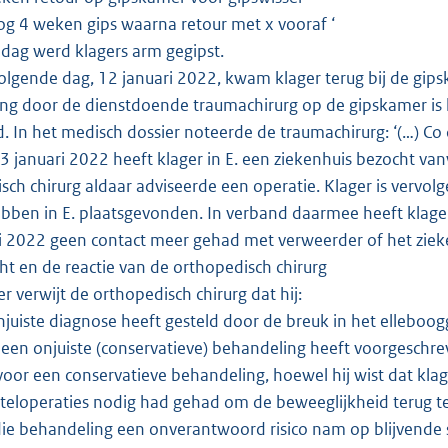
g 4 weken gips waarna retour met x vooraf ‘
 dag werd klagers arm gegipst.
lgende dag, 12 januari 2022, kwam klager terug bij de gips
ng door de dienstdoende traumachirurg op de gipskamer is h
. In het medisch dossier noteerde de traumachirurg: ‘(…) Co
 januari 2022 heeft klager in E. een ziekenhuis bezocht va
sch chirurg aldaar adviseerde een operatie. Klager is vervol
bben in E. plaatsgevonden. In verband daarmee heeft klage
i 2022 geen contact meer gehad met verweerder of het ziek
cht en de reactie van de orthopedisch chirurg
r verwijt de orthopedisch chirurg dat hij:
juiste diagnose heeft gesteld door de breuk in het elleboog
een onjuiste (conservatieve) behandeling heeft voorgeschre
oor een conservatieve behandeling, hoewel hij wist dat klage
teloperaties nodig had gehad om de beweeglijkheid terug te
ie behandeling een onverantwoord risico nam op blijvende 