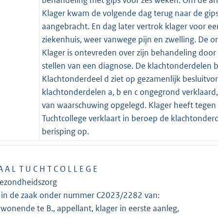
Klager kwam de volgende dag terug naar de gipsk
aangebracht. En dag later vertrok klager voor ee
ziekenhuis, weer vanwege pijn en zwelling. De or
Klager is ontevreden over zijn behandeling door 
stellen van een diagnose. De klachtonderdelen b
Klachtonderdeel d ziet op gezamenlijk besluitvo
klachtonderdelen a, b en c ongegrond verklaard
van waarschuwing opgelegd. Klager heeft tegen d
Tuchtcollege verklaart in beroep de klachtonder
berisping op.
A A L T U C H T C O L L E G E
Gezondheidszorg
g in de zaak onder nummer C2023/2282 van:
nde te B., appellant, klager in eerste aanleg,