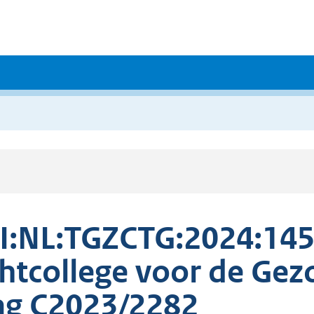
I:NL:TGZCTG:2024:145
htcollege voor de Ge
g C2023/2282