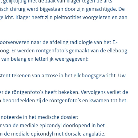
gelijktijdig met de zaak van klager tegen de arts
sch chirurg werd bijgestaan door zijn gemachtigde. De
cht. Klager heeft zijn pleitnotities voorgelezen en aan
doorverwezen naar de afdeling radiologie van het F.-
leboog. Er werden röntgenfoto’s gemaakt van de elleboog.
 van belang en letterlijk weergegeven):
stent tekenen van artrose in het elleboogsgewricht. Uw
er de röntgenfoto’s heeft bekeken. Vervolgens verliet de
n beoordeelden zij de röntgenfoto’s en kwamen tot het
noteerde in het medische dossier:
r van de mediale epicondyl doorlopend in het
van de mediale epicondyl met dorsale angulatie.