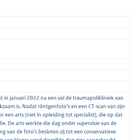
t in januari 2022 na een val de traumapolikliniek van
kzaam is. Nadat röntgenfoto’s en een CT-scan van zijn
en arts (niet in opleiding tot specialist), die op dat
. De arts werkte die dag onder supervisie van de
g van de foto’s besloten zij tot een conservatieve
 van klager werd diezelfde dag gips aangebracht.