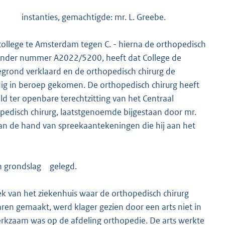
 instanties, gemachtigde: mr. L. Greebe.
tcollege te Amsterdam tegen C. - hierna de orthopedisch
, onder nummer A2022/5200, heeft dat College de
egrond verklaard en de orthopedisch chirurg de
jdig in beroep gekomen. De orthopedisch chirurg heeft
d ter openbare terechtzitting van het Centraal
opedisch chirurg, laatstgenoemde bijgestaan door mr.
aan de hand van spreekaantekeningen die hij aan het
en grondslag gelegd.
ek van het ziekenhuis waar de orthopedisch chirurg
ren gemaakt, werd klager gezien door een arts niet in
werkzaam was op de afdeling orthopedie. De arts werkte