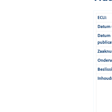
ECLI:
Datum u
Datum
publica
Zaaknu
Onderw
Besliss
Inhouds