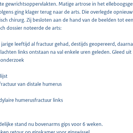
e gewrichtsoppervlakten. Matige artrose in het elleboogsgew
lgens ging klager terug naar de arts. Die overlegde opnieu
sch chirurg. Zij besloten aan de hand van de beelden tot een 
ch dossier noteerde de arts:
 jarige leeftijd al fractuur gehad, destijds geopereerd, daarn
lachten links ontstaan na val enkele uren geleden. Gleed uit 
 onderzoek
ijst
ractuur van distale humerus
ylaire humerusfractuur links
delijke stand nu bovenarms gips voor 6 weken.
ken retour op gipskamer voor gipswissel