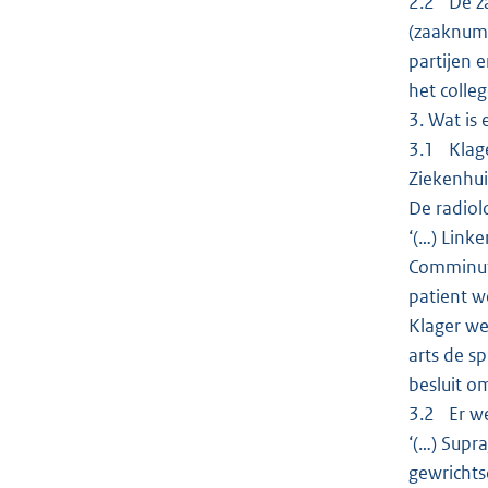
2.2 De za
(zaaknumm
partijen 
het colle
3. Wat is
3.1 Klage
Ziekenhui
De radiol
‘(…) Link
Comminuti
patient w
Klager we
arts de s
besluit o
3.2 Er we
‘(…) Supr
gewrichts