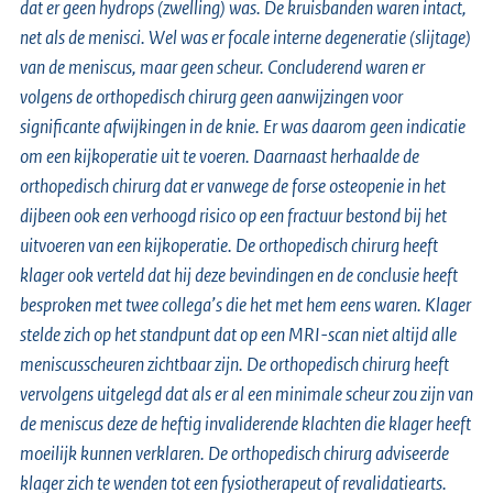
dat er geen hydrops (zwelling) was. De kruisbanden waren intact,
net als de menisci. Wel was er focale interne degeneratie (slijtage)
van de meniscus, maar geen scheur. Concluderend waren er
volgens de orthopedisch chirurg geen aanwijzingen voor
significante afwijkingen in de knie. Er was daarom geen indicatie
om een kijkoperatie uit te voeren. Daarnaast herhaalde de
orthopedisch chirurg dat er vanwege de forse osteopenie in het
dijbeen ook een verhoogd risico op een fractuur bestond bij het
uitvoeren van een kijkoperatie. De orthopedisch chirurg heeft
klager ook verteld dat hij deze bevindingen en de conclusie heeft
besproken met twee collega’s die het met hem eens waren. Klager
stelde zich op het standpunt dat op een MRI-scan niet altijd alle
meniscusscheuren zichtbaar zijn. De orthopedisch chirurg heeft
vervolgens uitgelegd dat als er al een minimale scheur zou zijn van
de meniscus deze de heftig invaliderende klachten die klager heeft
moeilijk kunnen verklaren. De orthopedisch chirurg adviseerde
klager zich te wenden tot een fysiotherapeut of revalidatiearts.