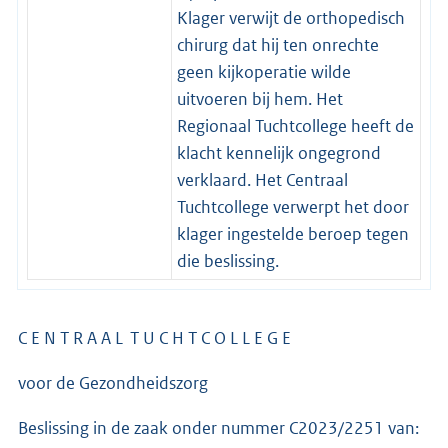
Klager verwijt de orthopedisch
chirurg dat hij ten onrechte
geen kijkoperatie wilde
uitvoeren bij hem. Het
Regionaal Tuchtcollege heeft de
klacht kennelijk ongegrond
verklaard. Het Centraal
Tuchtcollege verwerpt het door
klager ingestelde beroep tegen
die beslissing.
C E N T R A A L T U C H T C O L L E G E
voor de Gezondheidszorg
Beslissing in de zaak onder nummer C2023/2251 van: