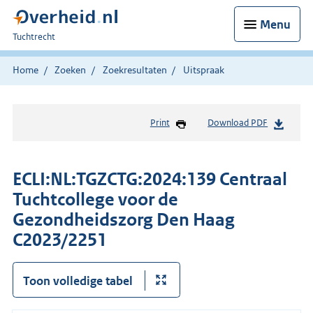
Menu
U
Tuchtrecht
bent
hier:
Home
Zoeken
Zoekresultaten
Uitspraak
Print
Download PDF
ECLI:NL:TGZCTG:2024:139 Centraal
Tuchtcollege voor de
Gezondheidszorg Den Haag
C2023/2251
Toon volledige tabel