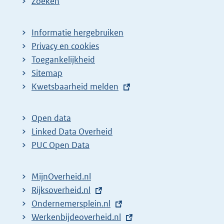
Zoeken
Informatie hergebruiken
Privacy en cookies
Toegankelijkheid
Sitemap
E
Kwetsbaarheid melden
x
t
Open data
e
Linked Data Overheid
r
PUC Open Data
n
e
MijnOverheid.nl
l
E
Rijksoverheid.nl
i
x
E
Ondernemersplein.nl
n
t
x
E
Werkenbijdeoverheid.nl
k