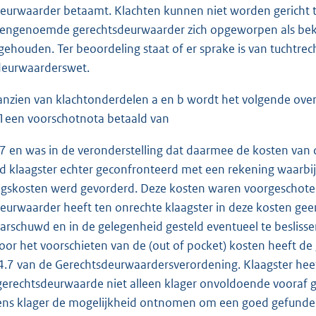
eurwaarder betaamt. Klachten kunnen niet worden gericht 
engenoemde gerechtsdeurwaarder zich opgeworpen als bekla
gehouden. Ter beoordeling staat of er sprake is van tuchtrech
deurwaarderswet.
anzien van klachtonderdelen a en b wordt het volgende over
een voorschotnota betaald van
7 en was in de veronderstelling dat daarmee de kosten van
 klaagster echter geconfronteerd met een rekening waarbi
gskosten werd gevorderd. Deze kosten waren voorgeschote
eurwaarder heeft ten onrechte klaagster in deze kosten g
arschuwd en in de gelegenheid gesteld eventueel te besliss
oor het voorschieten van de (out of pocket) kosten heeft d
4.7 van de Gerechtsdeurwaardersverordening. Klaagster heef
gerechtsdeurwaarde niet alleen klager onvoldoende vooraf 
ens klager de mogelijkheid ontnomen om een goed gefundee