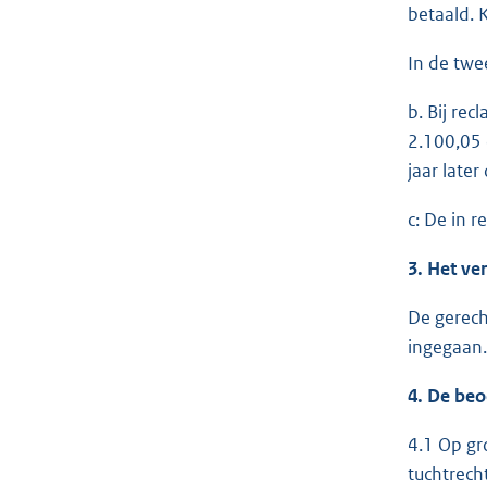
betaald. 
In de twe
b. Bij re
2.100,05 
jaar later
c: De in 
3. Het ve
De gerech
ingegaan.
4. De beo
4.1 Op gr
tuchtrech