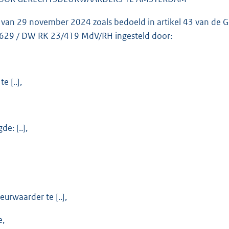
g van 29 november 2024 zoals bedoeld in artikel 43 van de
629 / DW RK 23/419 MdV/RH ingesteld door:
e [..],
e: [..],
urwaarder te [..],
e,