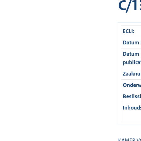
C/1
ECLI:
Datum u
Datum
publica
Zaaknu
Onderw
Besliss
Inhouds
KAMER V