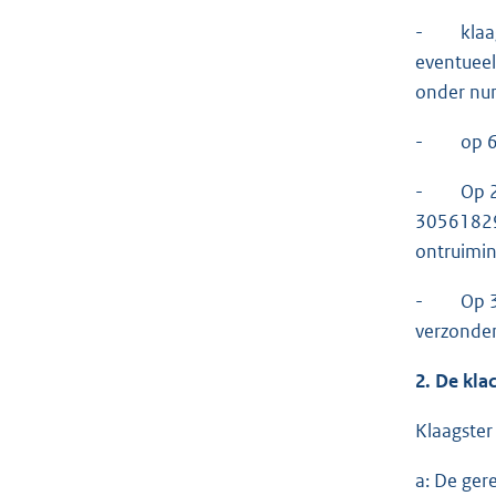
- klaagst
eventueel
onder num
- op 6 d
- Op 20 j
30561829 
ontruimin
- Op 30 a
verzonden
2. De kla
Klaagster
a: De ger