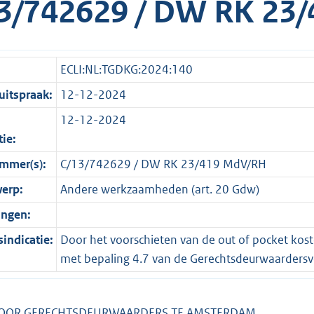
3/742629 / DW RK 23
ECLI:NL:TGDKG:2024:140
itspraak:
12-12-2024
12-12-2024
tie:
mmer(s):
C/13/742629 / DW RK 23/419 MdV/RH
erp:
Andere werkzaamheden (art. 20 Gdw)
ingen:
indicatie:
Door het voorschieten van de out of pocket kost
met bepaling 4.7 van de Gerechtsdeurwaardersv
OOR GERECHTSDEURWAARDERS TE AMSTERDAM