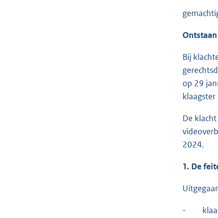
gemachtigd
Ontstaan
Bij klach
gerechtsd
op 29 jan
klaagster
De klacht
videoverb
2024.
1. De fei
Uitgegaan
- klaagst