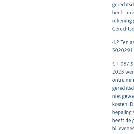
gerechtsd
heeft bov
rekening 
Gerechts
4.2 Ten a
30202911
€ 1.087,9
2023 werd
ontruimin
gerechtsd
niet gewa
kosten. D
bepaling 
heeft de 
hij evene