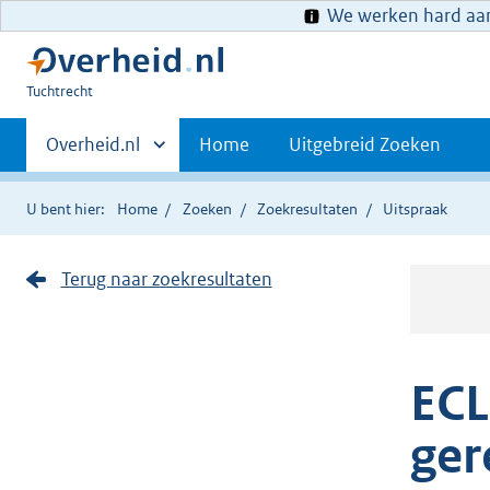
We werken hard aan 
U
Tuchtrecht
bent
Primaire
hier:
Andere
Overheid.nl
Home
Uitgebreid Zoeken
sites
navigatie
binnen
U bent hier:
Home
Zoeken
Zoekresultaten
Uitspraak
Terug naar zoekresultaten
ECL
ger