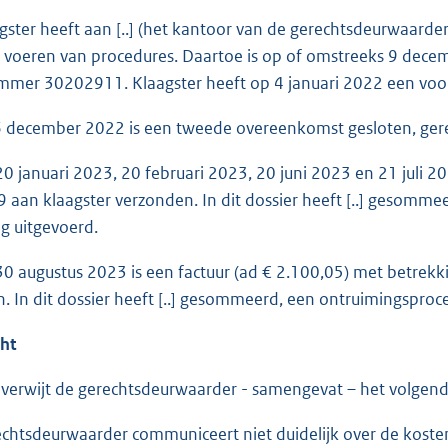
er heeft aan [..] (het kantoor van de gerechtsdeurwaarder
 voeren van procedures. Daartoe is op of omstreeks 9 dece
mer 30202911. Klaagster heeft op 4 januari 2022 een voo
ecember 2022 is een tweede overeenkomst gesloten, ger
anuari 2023, 20 februari 2023, 20 juni 2023 en 21 juli 20
aan klaagster verzonden. In dit dossier heeft [..] gesomm
g uitgevoerd.
ugustus 2023 is een factuur (ad € 2.100,05) met betrekk
. In dit dossier heeft [..] gesommeerd, een ontruimingspro
cht
 verwijt de gerechtsdeurwaarder - samengevat – het volgend
echtsdeurwaarder communiceert niet duidelijk over de kosten