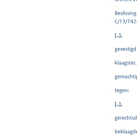
Beslissin
C/13/742
[..],
gevestigd t
klaagster,
gemachtigd
tegen:
[..],
gerechtsde
beklaagd