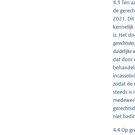
4.3 Ten a
de gerech
2021. Dit
kennelijk
is. Het d
gerechtsdeu
duidelijke 
dat door d
behandeli
incassobr
zodat de 
steeds is
medewerke
gerechtsd
niet badi
4.4 Op gr