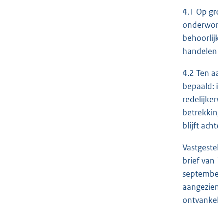
4.1 Op gr
onderworp
behoorlij
handelen 
4.2 Ten a
bepaald: 
redelijke
betrekkin
blijft ac
Vastgeste
brief van
september
aangezien
ontvankeli