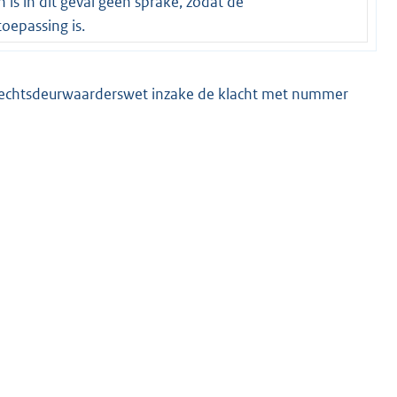
 is in dit geval geen sprake, zodat de
oepassing is.
Gerechtsdeurwaarderswet inzake de klacht met nummer