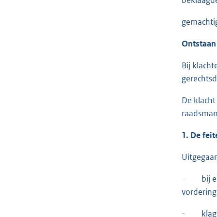
gemachtigd
Ontstaan
Bij klach
gerechtsd
De klacht
raadsman 
1. De fei
Uitgegaan
- bij e-m
vordering
- klager 