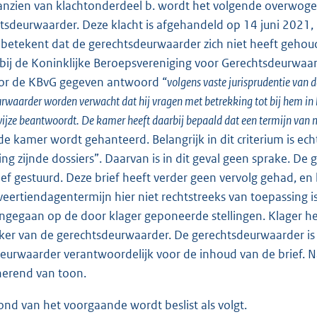
anzien van klachtonderdeel b. wordt het volgende overwogen
tsdeurwaarder. Deze klacht is afgehandeld op 14 juni 2021, 
 betekent dat de gerechtsdeurwaarder zich niet heeft gehou
 bij de Koninklijke Beroepsvereniging voor Gerechtsdeurwaa
oor de KBvG gegeven antwoord “
volgens vaste jurisprudentie van
rwaarder worden verwacht dat hij vragen met betrekking tot bij hem in b
wijze beantwoordt. De kamer heeft daarbij bepaald dat een termijn van m
e kamer wordt gehanteerd. Belangrijk in dit criterium is echt
ng zijnde dossiers”. Daarvan is in dit geval geen sprake. 
ief gestuurd. Deze brief heeft verder geen vervolg gehad, en b
veertiendagentermijn hier niet rechtstreeks van toepassing
 ingegaan op de door klager geponeerde stellingen. Klager he
r van de gerechtsdeurwaarder. De gerechtsdeurwaarder is 
eurwaarder verantwoordelijk voor de inhoud van de brief. N
nerend van toon.
ond van het voorgaande wordt beslist als volgt.