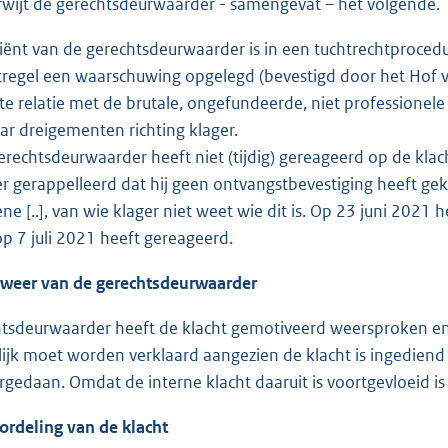
rwijt de gerechtsdeurwaarder - samengevat – het volgende.
liënt van de gerechtsdeurwaarder is in een tuchtrechtprocedu
regel een waarschuwing opgelegd (bevestigd door het Hof 
cte relatie met de brutale, ongefundeerde, niet professione
aar dreigementen richting klager.
erechtsdeurwaarder heeft niet (tijdig) gereageerd op de kla
er gerappelleerd dat hij geen ontvangstbevestiging heeft ge
ene [..], van wie klager niet weet wie dit is. Op 23 juni 202
op 7 juli 2021 heeft gereageerd.
rweer van de gerechtsdeurwaarder
tsdeurwaarder heeft de klacht gemotiveerd weersproken en z
ijk moet worden verklaard aangezien de klacht is ingediend 
rgedaan. Omdat de interne klacht daaruit is voortgevloeid is 
ordeling van de klacht