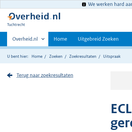
We werken hard aan 
U
Tuchtrecht
bent
Primaire
hier:
Andere
Overheid.nl
Home
Uitgebreid Zoeken
sites
navigatie
binnen
U bent hier:
Home
Zoeken
Zoekresultaten
Uitspraak
Terug naar zoekresultaten
ECL
ger