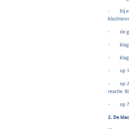
- bij e-m
klachtenr
- de ger
- klager 
- klager 
- op 14 j
- op 23 j
reactie. B
- op 7 ju
2. De kla