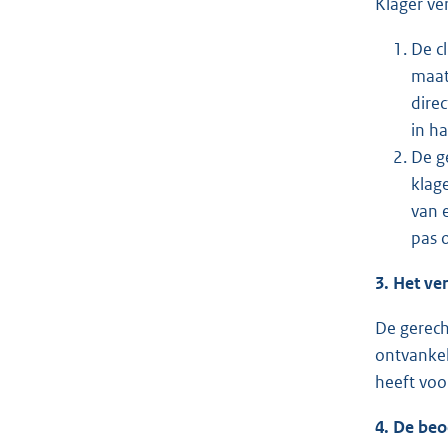
Klager ve
De c
maat
dire
in h
De g
klag
van 
pas 
3. Het ve
De gerech
ontvankel
heeft voo
4. De beo