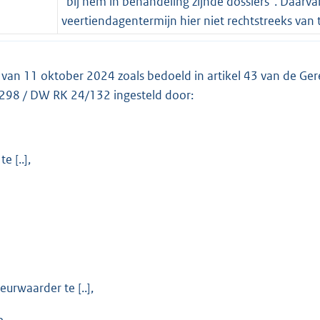
“bij hem in behandeling zijnde dossiers”. Daarvan
veertiendagentermijn hier niet rechtstreeks van t
g van 11 oktober 2024 zoals bedoeld in artikel 43 van de 
298 / DW RK 24/132 ingesteld door:
 [..],
urwaarder te [..],
e,