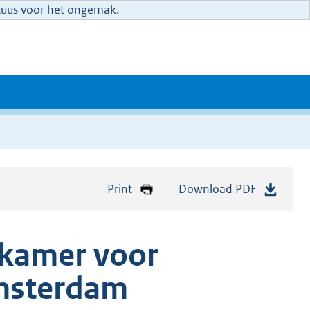
xcuus voor het ongemak.
Print
Download PDF
 kamer voor
msterdam