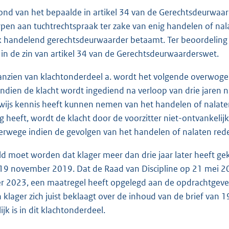
ond van het bepaalde in artikel 34 van de Gerechtsdeurwaar
en aan tuchtrechtspraak ter zake van enig handelen of nalat
k handelend gerechtsdeurwaarder betaamt. Ter beoordeling st
in de zin van artikel 34 van de Gerechtsdeurwaarderswet.
anzien van klachtonderdeel a. wordt het volgende overwogen.
indien de klacht wordt ingediend na verloop van drie jaren
rwijs kennis heeft kunnen nemen van het handelen of nalat
g heeft, wordt de klacht door de voorzitter niet-ontvankelijk 
hterwege indien de gevolgen van het handelen of nalaten red
ld moet worden dat klager meer dan drie jaar later heeft g
 19 november 2019. Dat de Raad van Discipline op 21 mei 20
 2023, een maatregel heeft opgelegd aan de opdrachtgever
 klager zich juist beklaagt over de inhoud van de brief van 
jk is in dit klachtonderdeel.