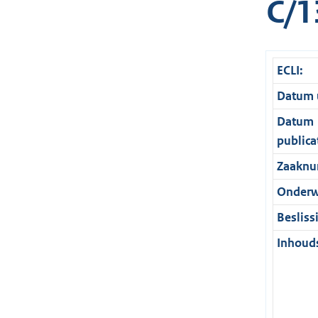
C/1
ECLI:
Datum u
Datum
publica
Zaaknu
Onderw
Besliss
Inhouds