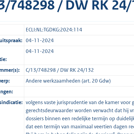
3/748298 / DW RK 24/
ECLI:NL:TGDKG:2024:114
itspraak:
04-11-2024
04-11-2024
tie:
mmer(s):
C/13/748298 / DW RK 24/132
erp:
Andere werkzaamheden (art. 20 Gdw)
ingen:
indicatie:
volgens vaste jurisprudentie van de kamer voor
gerechtsdeurwaarder worden verwacht dat hij vr
dossiers binnen een redelijke termijn op duidel
dat een termijn van maximaal veertien dagen redeli