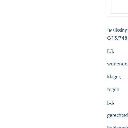
Beslissin
C/13/748
[..],
wonende te
klager,
tegen:
[..],
gerechtsde
beklaagd