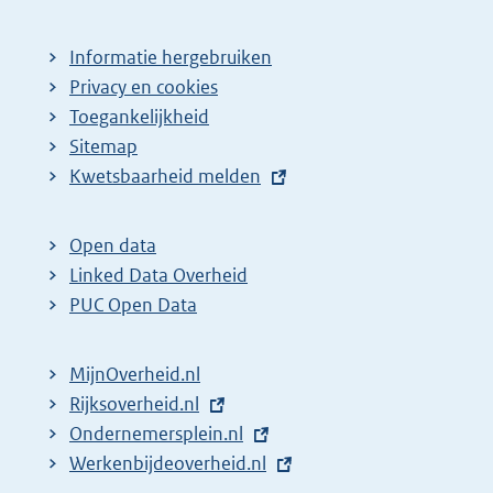
Informatie hergebruiken
Privacy en cookies
Toegankelijkheid
Sitemap
E
Kwetsbaarheid melden
x
t
Open data
e
Linked Data Overheid
r
PUC Open Data
n
e
MijnOverheid.nl
l
E
Rijksoverheid.nl
i
x
E
Ondernemersplein.nl
n
t
x
E
Werkenbijdeoverheid.nl
k
e
t
x