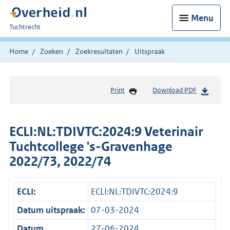
Menu
U
Tuchtrecht
bent
hier:
Home
Zoeken
Zoekresultaten
Uitspraak
Print
Download PDF
ECLI:NL:TDIVTC:2024:9 Veterinair
Tuchtcollege 's-Gravenhage
2022/73, 2022/74
ECLI:
ECLI:NL:TDIVTC:2024:9
Datum uitspraak:
07-03-2024
Datum
27-06-2024