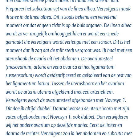
met ook een steriele plastic doek. Ik maak een snee in huid.
Prepareer het subcutaan vet van de linea albea. Vervolgens maak
ik snee in de linea albea. Dit is zoals bekend een vervelend
moment omdat er geen zicht is op de buikorganen. De linea albea
wordt zo ver mogelijk omhoog getild en er wordt een snede
gemaakt die vervolgens wordt verlengd met een schaar. Dit is het
moment dat ik zag dat de milt sterk vergroot was. Ik haal met een
uterushaak de ovaria uit het abdomen. De ovariumsteel
(mesovarium, arterie en vena ovarica en het ligamentum
suspensorium) wordt geïdentificeerd en geïsoleerd van de rest van
het ligamentum latum. Tussen de uterushoorn en het ovarium
wordt de arteria uterina afgeklemd met een arterieklem.
Vervolgens wordt de ovariumsteel afgebonden met Novosyn 1.
Dit doe ik altijd dubbel. Daarna worden de uterushoorn met zijn
vaten afgebonden met Novosyn 1, ook dubbel. Dan verwijderen
wij het andere ovarium op dezelfde manier. Eerst de linker en
daarna de rechter. Vervolgens zou ik het abdomen en subcutis met