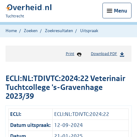
Menu
U
Tuchtrecht
bent
hier:
Home
Zoeken
Zoekresultaten
Uitspraak
Print
Download PDF
ECLI:NL:TDIVTC:2024:22 Veterinair
Tuchtcollege 's-Gravenhage
2023/39
ECLI:
ECLI:NL:TDIVTC:2024:22
Datum uitspraak:
12-09-2024
Datum
21-01-2025