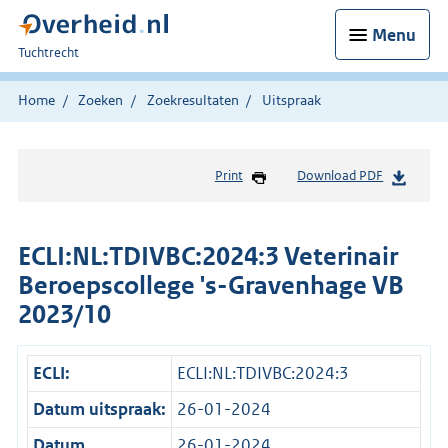
Menu
U
Tuchtrecht
bent
hier:
Home
Zoeken
Zoekresultaten
Uitspraak
Print
Download PDF
ECLI:NL:TDIVBC:2024:3 Veterinair
Beroepscollege 's-Gravenhage VB
2023/10
ECLI:
ECLI:NL:TDIVBC:2024:3
Datum uitspraak:
26-01-2024
Datum
26-01-2024