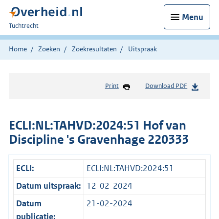
Menu
U
Tuchtrecht
bent
hier:
Home
Zoeken
Zoekresultaten
Uitspraak
Print
Download PDF
ECLI:NL:TAHVD:2024:51 Hof van
Discipline 's Gravenhage 220333
ECLI:
ECLI:NL:TAHVD:2024:51
Datum uitspraak:
12-02-2024
Datum
21-02-2024
publicatie: