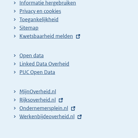
Informatie hergebruiken
Privacy en cookies
Toegankelijkheid
Sitemap
E
Kwetsbaarheid melden
x
t
Open data
e
Linked Data Overheid
r
PUC Open Data
n
e
MijnOverheid.nl
l
E
Rijksoverheid.nl
i
x
E
Ondernemersplein.nl
n
t
x
E
Werkenbijdeoverheid.nl
k
e
t
x
:
r
e
t