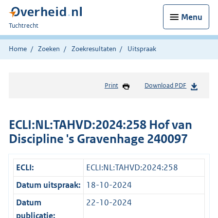
Menu
U
Tuchtrecht
bent
hier:
Home
Zoeken
Zoekresultaten
Uitspraak
Print
Download PDF
ECLI:NL:TAHVD:2024:258 Hof van
Discipline 's Gravenhage 240097
ECLI:
ECLI:NL:TAHVD:2024:258
Datum uitspraak:
18-10-2024
Datum
22-10-2024
publicatie: