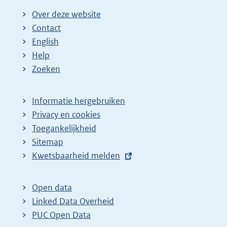
Over deze website
Contact
English
Help
Zoeken
Informatie hergebruiken
Privacy en cookies
Toegankelijkheid
Sitemap
E
Kwetsbaarheid melden
x
t
Open data
e
Linked Data Overheid
r
PUC Open Data
n