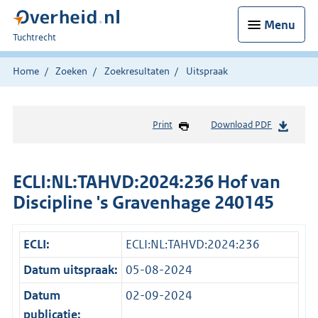
Menu
U
Tuchtrecht
bent
hier:
Home
Zoeken
Zoekresultaten
Uitspraak
Print
Download PDF
ECLI:NL:TAHVD:2024:236 Hof van
Discipline 's Gravenhage 240145
ECLI:
ECLI:NL:TAHVD:2024:236
Datum uitspraak:
05-08-2024
Datum
02-09-2024
publicatie: