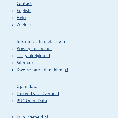
Contact
English
Help
Zoeken
Informatie hergebruiken
Privacy en cookies
Toegankelijkheid
Sitemap
E
Kwetsbaarheid melden
x
t
Open data
e
Linked Data Overheid
r
PUC Open Data
n
e
MijnOverheid.nl