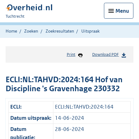
Menu
U
Tuchtrecht
bent
hier:
Home
Zoeken
Zoekresultaten
Uitspraak
Print
Download PDF
ECLI:NL:TAHVD:2024:164 Hof van
Discipline 's Gravenhage 230332
ECLI:
ECLI:NL:TAHVD:2024:164
Datum uitspraak:
14-06-2024
Datum
28-06-2024
publicatie: