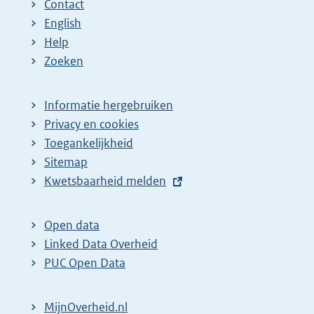
Contact
English
Help
Zoeken
Informatie hergebruiken
Privacy en cookies
Toegankelijkheid
Sitemap
E
Kwetsbaarheid melden
x
t
Open data
e
Linked Data Overheid
r
PUC Open Data
n
e
MijnOverheid.nl
l