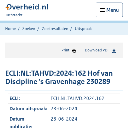
Menu
U
Tuchtrecht
bent
hier:
Home
Zoeken
Zoekresultaten
Uitspraak
Print
Download PDF
ECLI:NL:TAHVD:2024:162 Hof van
Discipline 's Gravenhage 230289
ECLI:
ECLI:NL:TAHVD:2024:162
Datum uitspraak:
28-06-2024
Datum
28-06-2024
publicatie: