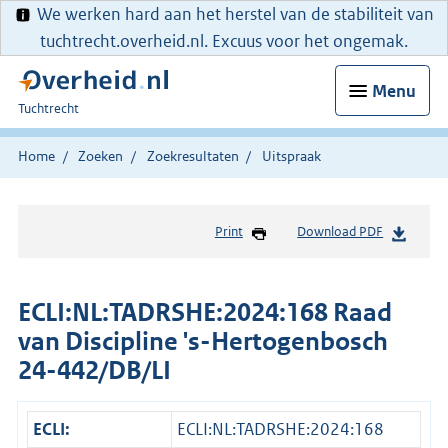
We werken hard aan het herstel van de stabiliteit van
tuchtrecht.overheid.nl. Excuus voor het ongemak.
Menu
U
Tuchtrecht
bent
hier:
Home
Zoeken
Zoekresultaten
Uitspraak
Print
Download PDF
ECLI:NL:TADRSHE:2024:168 Raad
van Discipline 's-Hertogenbosch
24-442/DB/LI
ECLI:
ECLI:NL:TADRSHE:2024:168