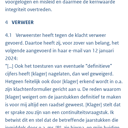
voorgelogen en misleid en daarmee de kernwaarde
integriteit overtreden.
4
VERWEER
4.1 Verweerster heeft tegen de klacht verweer
gevoerd. Daartoe heeft zij, voor zover van belang, het
volgende aangevoerd in haar e-mail van 12 januari
2024:
“[…] Ook het toesturen van eventuele “definitieve”
cijfers heeft [klager] nagelaten, dan wel geweigerd.
Hetgeen feitelijk ook door [klager] erkend wordt in o.a.
zijn klachtenformulier gericht aan u. De reden waarom
[klager] weigert om de jaarstukken definitief te maken
is voor mij altijd een raadsel geweest. [Klager] stelt dat
er sprake zou zijn van een continuïteitsvraagstuk. Ik
betwist dit en stel dat de betreffende jaarstukken die
inmiddels door o.a. mr. [P.], zie hierna, en mijn huidige