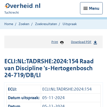
Menu
U
Tuchtrecht
bent
hier:
Home
Zoeken
Zoekresultaten
Uitspraak
Print
Download PDF
ECLI:NL:TADRSHE:2024:154 Raad
van Discipline 's-Hertogenbosch
24-719/DB/LI
ECLI:
ECLI:NL:TADRSHE:2024:154
Datum uitspraak:
05-11-2024
Datum
05-11-2024