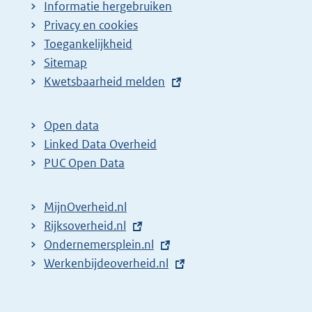
Informatie hergebruiken
Privacy en cookies
Toegankelijkheid
Sitemap
E
Kwetsbaarheid melden
x
t
Open data
e
Linked Data Overheid
r
PUC Open Data
n
e
MijnOverheid.nl
l
E
Rijksoverheid.nl
i
x
E
Ondernemersplein.nl
n
t
x
E
Werkenbijdeoverheid.nl
k
e
t
x
:
r
e
t