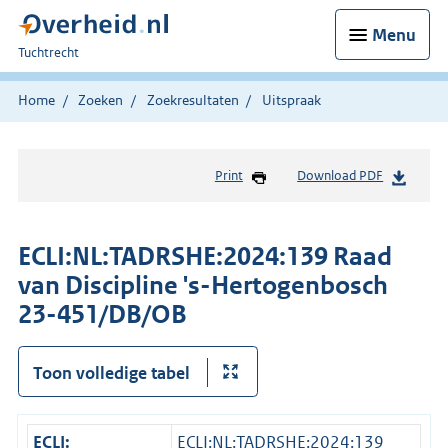
Menu
U
Tuchtrecht
bent
hier:
Home
Zoeken
Zoekresultaten
Uitspraak
Print
Download PDF
ECLI:NL:TADRSHE:2024:139 Raad
van Discipline 's-Hertogenbosch
23-451/DB/OB
Toon volledige tabel
ECLI:
ECLI:NL:TADRSHE:2024:139