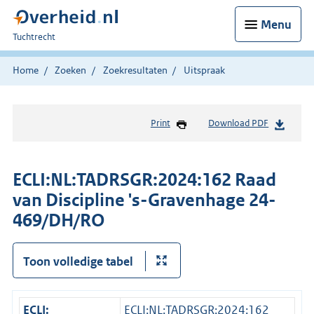
Menu
U
Tuchtrecht
bent
hier:
Home
Zoeken
Zoekresultaten
Uitspraak
Print
Download PDF
ECLI:NL:TADRSGR:2024:162 Raad
van Discipline 's-Gravenhage 24-
469/DH/RO
Toon volledige tabel
ECLI:
ECLI:NL:TADRSGR:2024:162