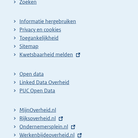
Zoeken
Informatie hergebruiken
Privacy en cookies
Toegankelijkheid
Sitemap
E
Kwetsbaarheid melden
x
t
Open data
e
Linked Data Overheid
r
PUC Open Data
n
e
MijnOverheid.nl
l
E
Rijksoverheid.nl
i
x
E
Ondernemersplein.nl
n
t
x
E
Werkenbijdeoverheid.nl
k