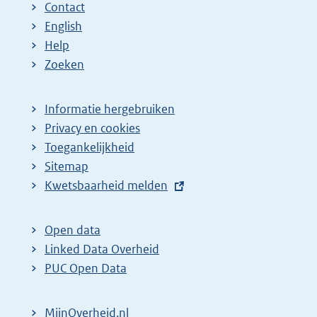
Contact
English
Help
Zoeken
Informatie hergebruiken
Privacy en cookies
Toegankelijkheid
Sitemap
E
Kwetsbaarheid melden
x
t
Open data
e
Linked Data Overheid
r
PUC Open Data
n
e
MijnOverheid.nl