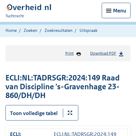
Menu
U
Tuchtrecht
bent
hier:
Home
Zoeken
Zoekresultaten
Uitspraak
Print
Download PDF
ECLI:NL:TADRSGR:2024:149 Raad
van Discipline 's-Gravenhage 23-
860/DH/DH
Toon volledige tabel
ECLI:
ECLI:NL:TADRSGR:2024:149