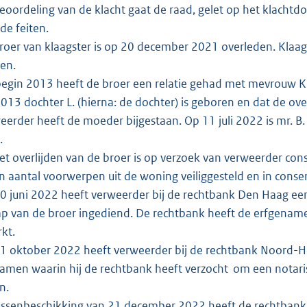
eoordeling van de klacht gaat de raad, gelet op het klachtdos
de feiten.
oer van klaagster is op 20 december 2021 overleden. Klaags
en.
egin 2013 heeft de broer een relatie gehad met mevrouw K. (h
013 dochter L. (hierna: de dochter) is geboren en dat de ove
erder heeft de moeder bijgestaan. Op 11 juli 2022 is mr. B.
.
t overlijden van de broer is op verzoek van verweerder cons
n aantal voorwerpen uit de woning veiliggesteld en in con
 juni 2022 heeft verweerder bij de rechtbank Den Haag een ve
p van de broer ingediend. De rechtbank heeft de erfgenam
kt.
 oktober 2022 heeft verweerder bij de rechtbank Noord-Ho
amen waarin hij de rechtbank heeft verzocht om een notaris
n.
ussenbeschikking van 21 december 2022 heeft de rechtban