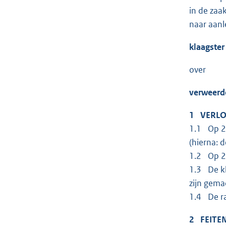
in de za
naar aanl
klaagster
over
verweerd
1 VERLO
1.1 Op 23
(hierna: 
1.2 Op 2 
1.3 De kl
zijn gema
1.4 De ra
2 FEITE