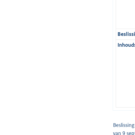
Besliss
Inhouds
Beslissin
van 9 se