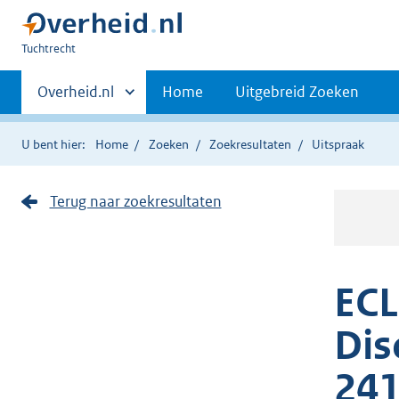
U
Tuchtrecht
bent
Primaire
hier:
Andere
Overheid.nl
Home
Uitgebreid Zoeken
sites
navigatie
binnen
U bent hier:
Home
Zoeken
Zoekresultaten
Uitspraak
Terug naar zoekresultaten
ECL
Dis
24