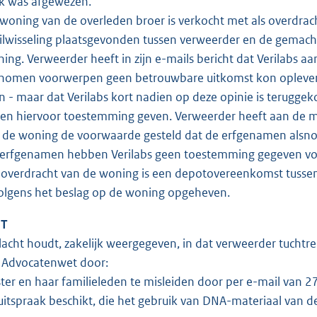
k was afgewezen.
oning van de overleden broer is verkocht met als overdra
lwisseling plaatsgevonden tussen verweerder en de gemacht
ing. Verweerder heeft in zijn e-mails bericht dat Verilabs 
enomen voorwerpen geen betrouwbare uitkomst kon oplevere
 - maar dat Verilabs kort nadien op deze opinie is teruggek
n hiervoor toestemming geven. Verweerder heeft aan de me
 de woning de voorwaarde gesteld dat de erfgenamen alsno
erfgenamen hebben Verilabs geen toestemming gegeven voor
overdracht van de woning is een depotovereenkomst tussen
volgens het beslag op de woning opgeheven.
HT
acht houdt, zakelijk weergegeven, in dat verweerder tuchtrec
6 Advocatenwet door:
ter en haar familieleden te misleiden door per e-mail van 27 
uitspraak beschikt, die het gebruik van DNA-materiaal van de