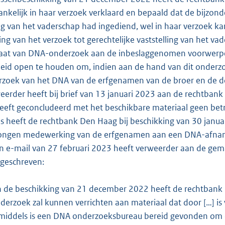
ankelijk in haar verzoek verklaard en bepaald dat de bijzonde
ing van het vaderschap had ingediend, wel in haar verzoek 
ng van het verzoek tot gerechtelijke vaststelling van het v
taat van DNA-onderzoek aan de inbeslaggenomen voorwerpe
eid open te houden om, indien aan de hand van dit onderzo
zoek van het DNA van de erfgenamen van de broer en de do
erder heeft bij brief van 13 januari 2023 aan de rechtba
heeft geconcludeerd met het beschikbare materiaal geen be
s heeft de rechtbank Den Haag bij beschikking van 30 janua
ongen medewerking van de erfgenamen aan een DNA-afnam
jn e-mail van 27 februari 2023 heeft verweerder aan de gema
geschreven:
n de beschikking van 21 december 2022 heeft de rechtban
derzoek zal kunnen verrichten aan materiaal dat door […] i
middels is een DNA onderzoeksbureau bereid gevonden om d