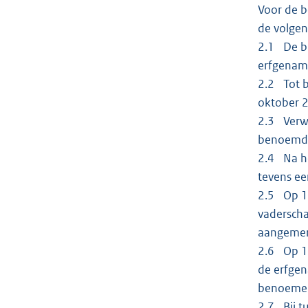
Voor de b
de volgen
2.1 De br
erfgenam
2.2 Tot b
oktober 2
2.3 Verwe
benoemd
2.4 Na he
tevens ee
2.5 Op 10
vaderscha
aangemer
2.6 Op 11
de erfgen
benoeme
2.7 Bij t