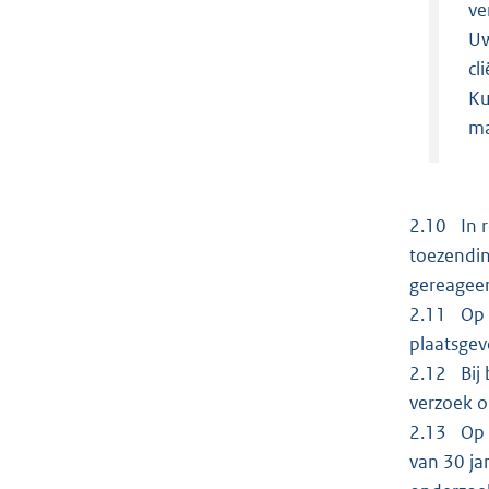
ve
Uw
cl
Ku
ma
2.10 In r
toezendin
gereageer
2.11 Op 2
plaatsgev
2.12 Bij 
verzoek 
2.13 Op 3
van 30 j