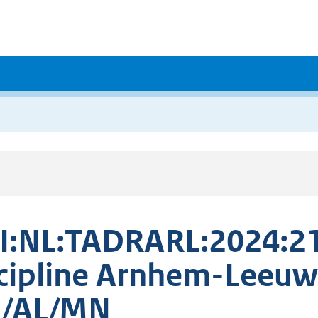
I:NL:TADRARL:2024:2
cipline Arnhem-Leeuw
1/AL/MN