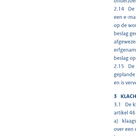
onderzoe
2.14 De w
een e-mai
op de won
beslag g
afgewezen
erfgename
beslag op
2.15 De 
geplande 
en is ver
3 KLAC
3.1 De kl
artikel 4
a) klaags
over een 