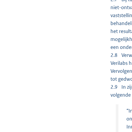
niet-ontv
vaststell
behandeli
het resul
mogelijkh
een onder
2.8 Verwe
Verilabs 
Vervolgen
tot gedw
2.9 In zi
volgende 
“I
on
In