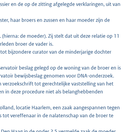
sier en de op de zitting afgelegde verklaringen, uit van
ter, haar broers en zussen en haar moeder zijn de
ierna: de moeder). Zij stelt dat uit deze relatie op 11
rleden broer de vader is.
 tot bijzondere curator van de minderjarige dochter
ervatoir beslag gelegd op de woning van de broer en is
servatoir bewijsbeslag genomen voor DNA-onderzoek.
rzoekschrift tot gerechtelijke vaststelling van het
en in deze procedure niet als belanghebbenden
lland, locatie Haarlem, een zaak aangespannen tegen
 tot vereffenaar in de nalatenschap van de broer te
k Den Haag in de onder 2.5 vermelde zaak de moeder