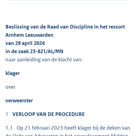
Beslissing van de Raad van Discipline in het ressort
Arnhem Leeuwarden
van 29 april 2024
in de zaak 23-821/AL/MN
naar aanleiding van de klacht van:
klager
over
verweerster
1
VERLOOP VAN DE PROCEDURE
1.1 Op 21 februari 2023 heeft klager bij de deken van
de Orde van Advocaten in het arrondissement Midden-