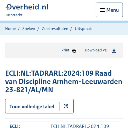
Menu
U
Tuchtrecht
bent
hier:
Home
Zoeken
Zoekresultaten
Uitspraak
Print
Download PDF
ECLI:NL:TADRARL:2024:109 Raad
van Discipline Arnhem-Leeuwarden
23-821/AL/MN
Toon volledige tabel
ECLI:
ECLI:NL:TADRARL:2024:109