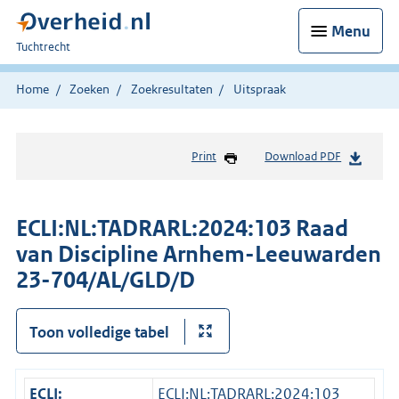
Menu
U
Tuchtrecht
bent
hier:
Home
Zoeken
Zoekresultaten
Uitspraak
Print
Download PDF
ECLI:NL:TADRARL:2024:103 Raad
van Discipline Arnhem-Leeuwarden
23-704/AL/GLD/D
Toon volledige tabel
ECLI:
ECLI:NL:TADRARL:2024:103