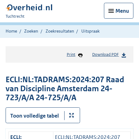
Menu
U
Tuchtrecht
bent
hier:
Home
Zoeken
Zoekresultaten
Uitspraak
Print
Download PDF
ECLI:NL:TADRAMS:2024:207 Raad
van Discipline Amsterdam 24-
723/A/A 24-725/A/A
Toon volledige tabel
ECLI:
ECLI:NL:TADRAMS:2024:207