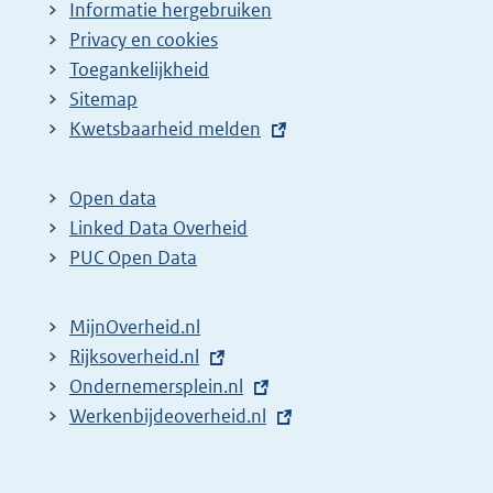
Informatie hergebruiken
Privacy en cookies
Toegankelijkheid
Sitemap
E
Kwetsbaarheid melden
x
t
Open data
e
Linked Data Overheid
r
PUC Open Data
n
e
MijnOverheid.nl
l
E
Rijksoverheid.nl
i
x
E
Ondernemersplein.nl
n
t
x
E
Werkenbijdeoverheid.nl
k
e
t
x
:
r
e
t