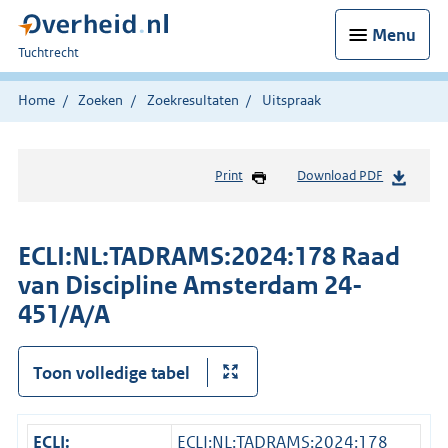
Menu
U
Tuchtrecht
bent
hier:
Home
Zoeken
Zoekresultaten
Uitspraak
Print
Download PDF
ECLI:NL:TADRAMS:2024:178 Raad
van Discipline Amsterdam 24-
451/A/A
Toon volledige tabel
ECLI:
ECLI:NL:TADRAMS:2024:178