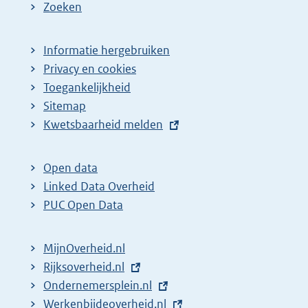
Zoeken
Informatie hergebruiken
Privacy en cookies
Toegankelijkheid
Sitemap
E
Kwetsbaarheid melden
x
t
Open data
e
Linked Data Overheid
r
PUC Open Data
n
e
MijnOverheid.nl
l
E
Rijksoverheid.nl
i
x
E
Ondernemersplein.nl
n
t
x
E
Werkenbijdeoverheid.nl