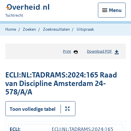
Menu
U
Tuchtrecht
bent
hier:
Home
Zoeken
Zoekresultaten
Uitspraak
Print
Download PDF
ECLI:NL:TADRAMS:2024:165 Raad
van Discipline Amsterdam 24-
578/A/A
Toon volledige tabel
ECLI:
ECLI:NL:TADRAMS:2024:165