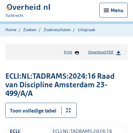
Menu
U
Tuchtrecht
bent
hier:
Home
Zoeken
Zoekresultaten
Uitspraak
Print
Download PDF
ECLI:NL:TADRAMS:2024:16 Raad
van Discipline Amsterdam 23-
499/A/A
Toon volledige tabel
ECLI:
ECLI:NL:TADRAMS:2024:16