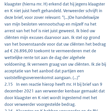
klaagster (hierna mr. H) erkend dat hij jegens klaagster
en K niet juist heeft gehandeld. Verweerder schrijft in
deze brief, voor zover relevant: “(…)De handelswijze
van mijn besloten vennootschap en mijzelf na het
arrest van het hof is niet juist geweest. Ik bied uw
cliënten mijn excuses daarvoor aan. Ik stel op grond
van het bovenstaande voor dat uw cliënten het bedrag
ad € 26.896,00 toekomt te vermeerderen met de
wettelijke rente tot aan de dag der algehele
voldoening. Ik verneem graag van uw cliënten. Ik zie bij
acceptatie van het aanbod dat partijen een
vaststellingsovereenkomst aangaan. (…)”
2.15 In een reactie hierop heeft mr. H bij brief van 9
december 2021 aan verweerder kenbaar gemaakt dat
door klaagster en K niet wordt ingestemd met het
door verweerder voorgestelde bedrag.
2.16 Klaagster en K hebben verweerder en de BV