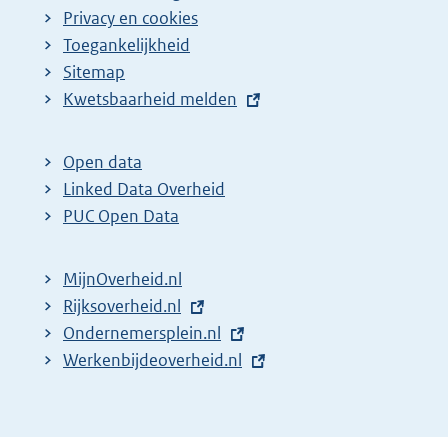
Privacy en cookies
Toegankelijkheid
Sitemap
E
Kwetsbaarheid melden
x
t
Open data
e
Linked Data Overheid
r
PUC Open Data
n
e
MijnOverheid.nl
l
E
Rijksoverheid.nl
i
x
E
Ondernemersplein.nl
n
t
x
E
Werkenbijdeoverheid.nl
k
e
t
x
:
r
e
t
n
r
e