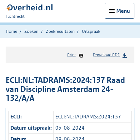
Menu
U
Tuchtrecht
bent
hier:
Home
Zoeken
Zoekresultaten
Uitspraak
Print
Download PDF
ECLI:NL:TADRAMS:2024:137 Raad
van Discipline Amsterdam 24-
132/A/A
ECLI:
ECLI:NL:TADRAMS:2024:137
Datum uitspraak:
05-08-2024
Datum
09-08-2024