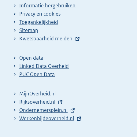
Informatie hergebruiken
Privacy en cookies
Toegankelijkheid
Sitemap
E
Kwetsbaarheid melden
x
t
Open data
e
Linked Data Overheid
r
PUC Open Data
n
e
MijnOverheid.nl
l
E
Rijksoverheid.nl
i
x
E
Ondernemersplein.nl
n
t
x
E
Werkenbijdeoverheid.nl
k
e
t
x
:
r
e
t