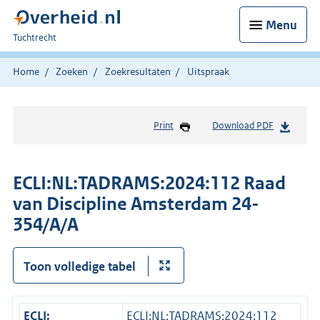
Menu
U
Tuchtrecht
bent
hier:
Home
Zoeken
Zoekresultaten
Uitspraak
Print
Download PDF
ECLI:NL:TADRAMS:2024:112 Raad
van Discipline Amsterdam 24-
354/A/A
Toon volledige tabel
ECLI:
ECLI:NL:TADRAMS:2024:112