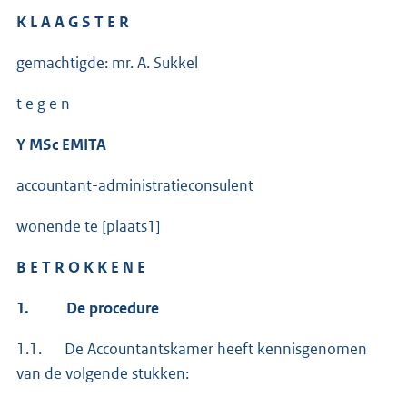
K L A A G S T E R
gemachtigde: mr. A. Sukkel
t e g e n
Y MSc EMITA
accountant-administratieconsulent
wonende te [plaats1]
B E T R O K K E N E
1.
De procedure
1.1. De Accountantskamer heeft kennisgenomen
van de volgende stukken: