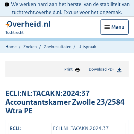
We werken hard aan het herstel van de stabiliteit van
tuchtrecht.overheid.nl. Excuus voor het ongemak.
Menu
U
Tuchtrecht
bent
hier:
Home
Zoeken
Zoekresultaten
Uitspraak
Print
Download PDF
ECLI:NL:TACAKN:2024:37
Accountantskamer Zwolle 23/2584
Wtra PE
ECLI:
ECLI:NL:TACAKN:2024:37