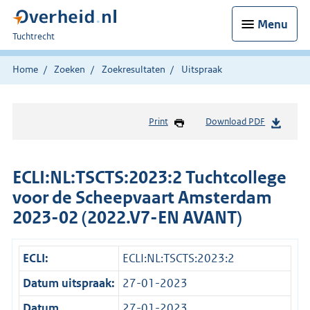
Menu
U
Tuchtrecht
bent
hier:
Home
Zoeken
Zoekresultaten
Uitspraak
Print
Download PDF
ECLI:NL:TSCTS:2023:2 Tuchtcollege
voor de Scheepvaart Amsterdam
2023-02 (2022.V7-EN AVANT)
ECLI:
ECLI:NL:TSCTS:2023:2
Datum uitspraak:
27-01-2023
Datum
27-01-2023