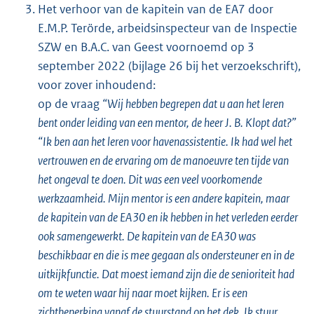
Het verhoor van de kapitein van de EA7 door
E.M.P. Terörde, arbeidsinspecteur van de Inspectie
SZW en B.A.C. van Geest voornoemd op 3
september 2022 (bijlage 26 bij het verzoekschrift),
voor zover inhoudend:
op de vraag
“Wij hebben begrepen dat u aan het leren
bent onder leiding van een mentor, de heer J. B. Klopt dat?”
“Ik ben aan het leren voor havenassistentie. Ik had wel het
vertrouwen en de ervaring om de manoeuvre ten tijde van
het ongeval te doen. Dit was een veel voorkomende
werkzaamheid. Mijn mentor is een andere kapitein, maar
de kapitein van de EA30 en ik hebben in het verleden eerder
ook samengewerkt. De kapitein van de EA30 was
beschikbaar en die is mee gegaan als ondersteuner en in de
uitkijkfunctie. Dat moest iemand zijn die de senioriteit had
om te weten waar hij naar moet kijken. Er is een
zichtbeperking vanaf de stuurstand op het dek. Ik stuur