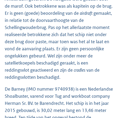
de marof. Ook betrokkene was als kapitein op de brug.
Er is geen (goede) beoordeling van de
airdraft
gemaakt,
in relatie tot de doorvaarthoogte van de
Schellingwouderbrug. Pas op het allerlaatste moment
realiseerde betrokkene zich dat het schip niet onder
deze brug door paste, maar toen was het al te laat en
vond de aanvaring plaats. Er zijn geen persoonlijke
ongelukken gebeurd. Wel zijn onder meer de
satellietkoepels beschadigd geraakt, is een
reddingsvlot geactiveerd en zijn de
cradles
van de
reddingsvlotten beschadigd.
De Barney (IMO nummer 9740938) is een Nederlandse
Shoalbuster, varend voor Tug and workboat company
Herman Sr. BV. te Barendrecht. Het schip is in het jaar
2015 gebouwd, is 30,02 meter lang en 13,46 meter
breed. Ten tijde van het ongeval bestond de