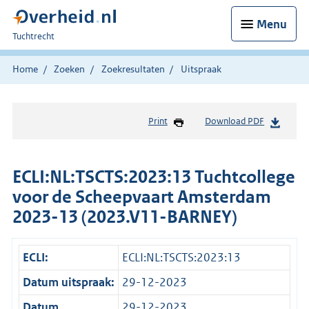
Menu
U
Tuchtrecht
bent
hier:
Home
Zoeken
Zoekresultaten
Uitspraak
Print
Download PDF
ECLI:NL:TSCTS:2023:13 Tuchtcollege
voor de Scheepvaart Amsterdam
2023-13 (2023.V11-BARNEY)
ECLI:
ECLI:NL:TSCTS:2023:13
Datum uitspraak:
29-12-2023
Datum
29-12-2023