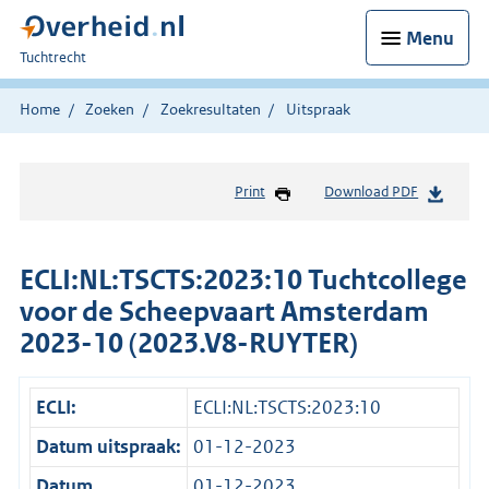
Menu
U
Tuchtrecht
bent
hier:
Home
Zoeken
Zoekresultaten
Uitspraak
Print
Download PDF
ECLI:NL:TSCTS:2023:10 Tuchtcollege
voor de Scheepvaart Amsterdam
2023-10 (2023.V8-RUYTER)
ECLI:
ECLI:NL:TSCTS:2023:10
Datum uitspraak:
01-12-2023
Datum
01-12-2023