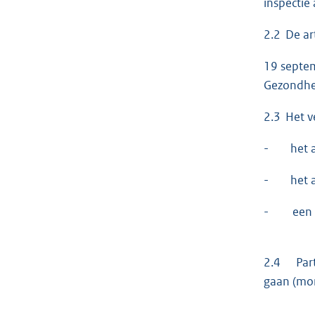
inspectie
2.2 De ar
19 septem
Gezondhei
2.3 Het v
- het aan
- het aan
- een na
2.4 Parti
gaan (mon