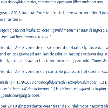
 met de ooglidcorrecties, en staat niet open voor fillers onder het oog
.”
ustus 2018 had patiënte telefonisch een voorbereidend gesp
nder andere:
egen tijdens het intake, zal deze ingevuld meenemen naar de ingreep. (…
 Weet wat haar te wachten staat
.”
tember 2018 vond de eerste operatie plaats. Op deze dag 
nd en toegevoegd aan het dossier. In het operatieverslag s
jde. Daarnaast staat in het operatieverslag vermeld:
“Snap: slec
tember 2018 vond er een controle plaats. In het dossier sta
 week na – 13/9/2018 onderooglidcorrectie (ectropion zichtbaar). (…) Do
meer ‘uithangend’ dan linkeroog. (…) Hechtingen verwijderd, ectropion
ijpende beweging te doen.
”
ber 2018 ging patiënte weer naar de kliniek voor nacontro