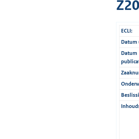
Z20
ECLI:
Datum u
Datum
publica
Zaaknu
Onderw
Besliss
Inhouds