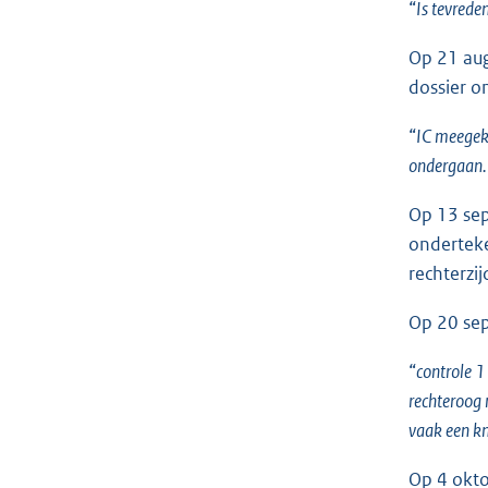
“
Is tevreden
Op 21 aug
dossier o
“
IC meegekr
ondergaan.
Op 13 sep
onderteke
rechterzi
Op 20 sep
“
controle 1
rechteroog 
vaak een kn
Op 4 okto