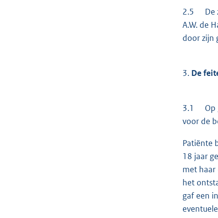
2.5 De za
A.W. de H
door zijn
3.
De feit
3.1 Op gr
voor de b
Patiënte 
18 jaar g
met haar 
het ontst
gaf een in
eventuele