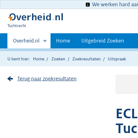
We werken hard aan 
U
Tuchtrecht
bent
Primaire
hier:
Andere
Overheid.nl
Home
Uitgebreid Zoeken
sites
navigatie
binnen
U bent hier:
Home
Zoeken
Zoekresultaten
Uitspraak
Terug naar zoekresultaten
ECL
Tuc