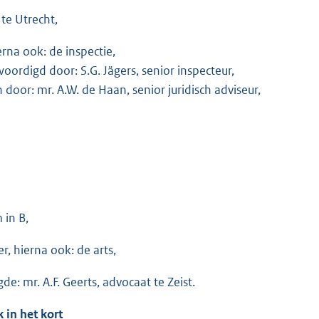
 te Utrecht,
erna ook: de inspectie,
oordigd door: S.G. Jägers, senior inspecteur,
 door: mr. A.W. de Haan, senior juridisch adviseur,
in B,
r, hierna ook: de arts,
e: mr. A.F. Geerts, advocaat te Zeist.
 in het kort