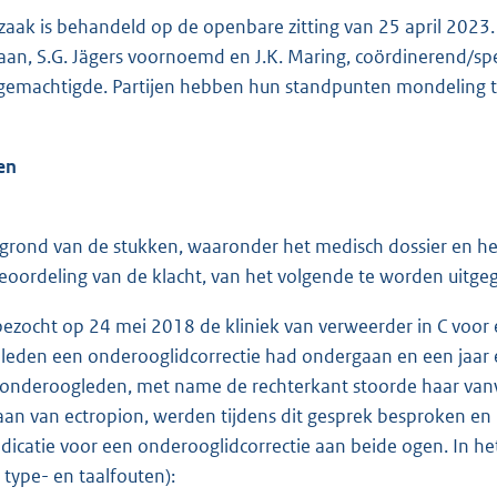
ak is behandeld op de openbare zitting van 25 april 2023. 
aan, S.G. Jägers voornoemd en J.K. Maring, coördinerend/speci
 gemachtigde. Partijen hebben hun standpunten mondeling to
en
ond van de stukken, waaronder het medisch dossier en het v
eoordeling van de klacht, van het volgende te worden uitge
bezocht op 24 mei 2018 de kliniek van verweerder in C voor ee
eleden een onderooglidcorrectie had ondergaan en een jaar e
onderoogleden, met name de rechterkant stoorde haar vanw
aan van ectropion, werden tijdens dit gesprek besproken en 
dicatie voor een onderooglidcorrectie aan beide ogen. In het 
 type- en taalfouten):