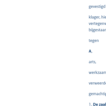
gevestigd
klager, hi
vertegenw
bijgestaan
tegen
A
,
arts
,
werkzaam 
verweerde
gemachtigd
1.
De zaak