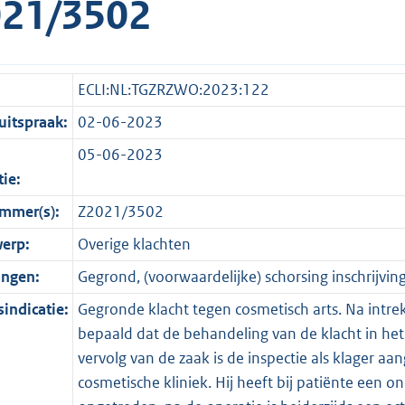
21/3502
ECLI:NL:TGZRZWO:2023:122
itspraak:
02-06-2023
05-06-2023
tie:
mmer(s):
Z2021/3502
erp:
Overige klachten
ingen:
Gegrond, (voorwaardelijke) schorsing inschrijving
indicatie:
Gegronde klacht tegen cosmetisch arts. Na intrek
bepaald dat de behandeling van de klacht in he
vervolg van de zaak is de inspectie als klager a
cosmetische kliniek. Hij heeft bij patiënte een on