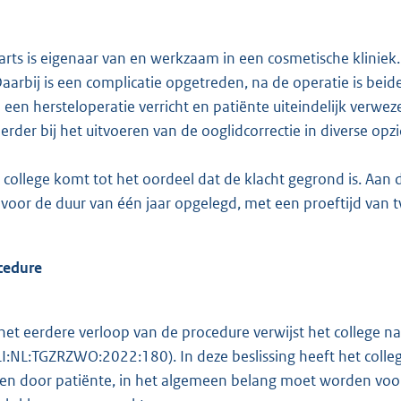
ts is eigenaar van en werkzaam in een cosmetische kliniek. 
 Daarbij is een complicatie opgetreden, na de operatie is beid
een hersteloperatie verricht en patiënte uiteindelijk verweze
erder bij het uitvoeren van de ooglidcorrectie in diverse opz
ollege komt tot het oordeel dat de klacht gegrond is. Aan 
 voor de duur van één jaar opgelegd, met een proeftijd van twe
cedure
het eerdere verloop van de procedure verwijst het college na
I:NL:TGZRZWO:2022:180). In deze beslissing heeft het colle
en door patiënte, in het algemeen belang moet worden voort