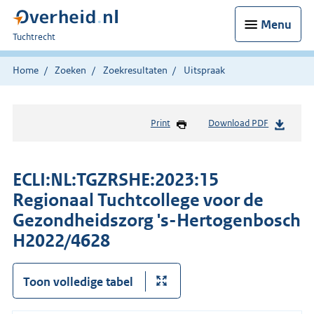
Menu
U
Tuchtrecht
bent
hier:
Home
Zoeken
Zoekresultaten
Uitspraak
Print
Download PDF
ECLI:NL:TGZRSHE:2023:15
Regionaal Tuchtcollege voor de
Gezondheidszorg 's-Hertogenbosch
H2022/4628
Toon volledige tabel