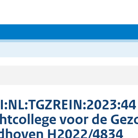
I:NL:TGZREIN:2023:44
htcollege voor de Ge
dhoven H2022/4834