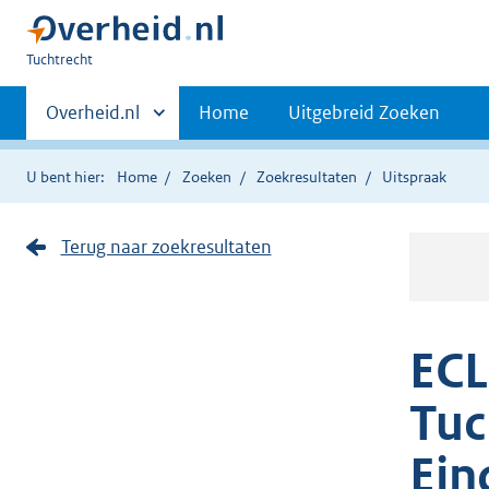
U
Tuchtrecht
bent
Primaire
hier:
Andere
Overheid.nl
Home
Uitgebreid Zoeken
sites
navigatie
binnen
U bent hier:
Home
Zoeken
Zoekresultaten
Uitspraak
Terug naar zoekresultaten
ECL
Tuc
Ein