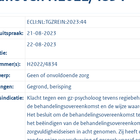
ECLI:NL:TGZREIN:2023:44
itspraak:
21-08-2023
22-08-2023
tie:
mmer(s):
H2022/4834
erp:
Geen of onvoldoende zorg
ingen:
Gegrond, berisping
indicatie:
Klacht tegen een gz-psycholoog tevens regiebeh
de behandelingsovereenkomst en de wijze waarop 
Het besluit om de behandelingsovereenkomst te b
het beëindigen van de behandelingsovereenkoms
zorgvuldigheidseisen in acht genomen. Zij heeft
zonder enige waarschuwing of gesprek vooraf en