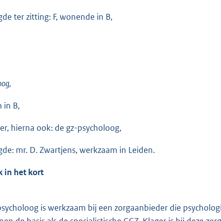
de ter zitting: F, wonende in B,
oog,
in B,
er, hierna ook: de gz-psycholoog,
de: mr. D. Zwartjens, werkzaam in Leiden.
 in het kort
psycholoog is werkzaam bij een zorgaanbieder die psychologi
nen de basis als de specialistische GGZ. Klager is bij deze