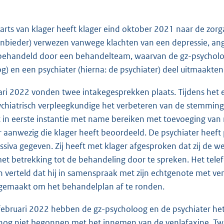
sarts van klager heeft klager eind oktober 2021 naar de zor
nbieder) verwezen vanwege klachten van een depressie, an
 behandeld door een behandelteam, waarvan de gz-psycholoo
g) en een psychiater (hierna: de psychiater) deel uitmaakten
uari 2022 vonden twee intakegesprekken plaats. Tijdens het
ychiatrisch verpleegkundige het verbeteren van de stemming
t in eerste instantie met name bereiken met toevoeging van
r aanwezig die klager heeft beoordeeld. De psychiater heef
ssiva gegeven. Zij heeft met klager afgesproken dat zij de 
t betrekking tot de behandeling door te spreken. Het telefo
n verteld dat hij in samenspraak met zijn echtgenote met v
 gemaakt om het behandelplan af te ronden.
februari 2022 hebben de gz-psycholoog en de psychiater he
g niet begonnen met het innemen van de venlafaxine. Twee 