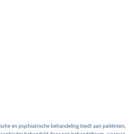
sche en psychiatrische behandeling biedt aan patiënten,
 zorgaanbieder behandeld door een behandelteam, waarvan