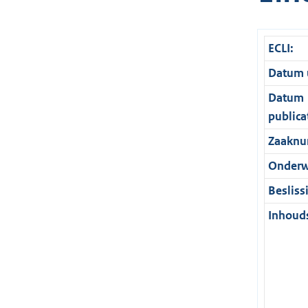
ECLI:
Datum u
Datum
publica
Zaaknu
Onderw
Besliss
Inhouds