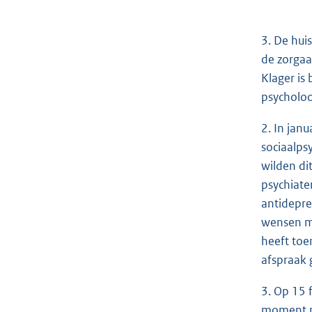
3. De hui
de zorgaa
Klager is
psycholoo
2. In jan
sociaalps
wilden di
psychiate
antidepre
wensen me
heeft toe
afspraak
3. Op 15 
moment no