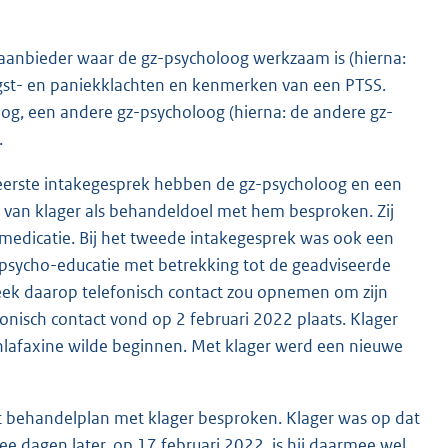
gaanbieder waar de gz-psycholoog werkzaam is (hierna:
gst- en paniekklachten en kenmerken van een PTSS.
g, een andere gz-psycholoog (hierna: de andere gz-
.
 eerste intakegesprek hebben de gz-psycholoog en een
 van klager als behandeldoel met hem besproken. Zij
 medicatie. Bij het tweede intakegesprek was ook een
t psycho-educatie met betrekking tot de geadviseerde
week daarop telefonisch contact zou opnemen om zijn
nisch contact vond op 2 februari 2022 plaats. Klager
enlafaxine wilde beginnen. Met klager werd een nieuwe
t behandelplan met klager besproken. Klager was op dat
dagen later, op 17 februari 2022, is hij daarmee wel