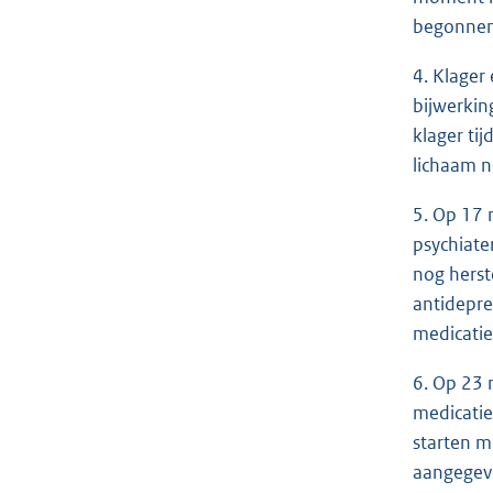
begonnen
4. Klager
bijwerkin
klager ti
lichaam n
5. Op 17 
psychiate
nog herst
antidepre
medicat
6. Op 23 
medicatie
starten m
aangegeve