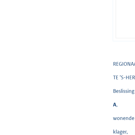
REGIONA
TE ’S-H
Beslissin
A
,
wonende 
klager,