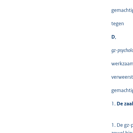
gemachtig
tegen
D
,
gz-psychol
werkzaam 
verweerst
gemachtig
1.
De zaak
1. De gz-
zowel bin