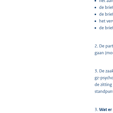
het aan
de brie
de bri
het ver
de brie
2. De par
gaan (mon
3. De zaa
gz-psycho
de zittin
standpunt
3.
Wat er