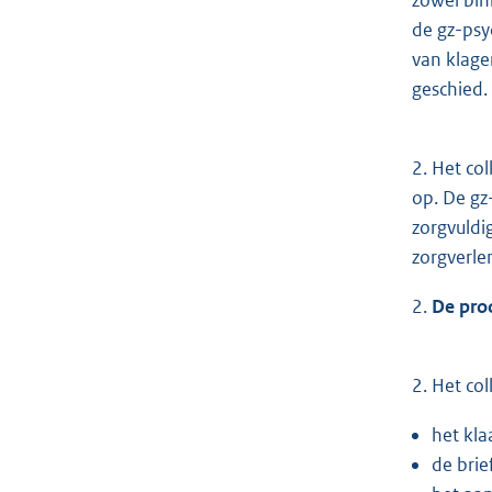
de gz-psy
van klage
geschied.
2. Het co
op. De gz
zorgvuldi
zorgverlen
2.
De pro
2. Het co
het kla
de brie