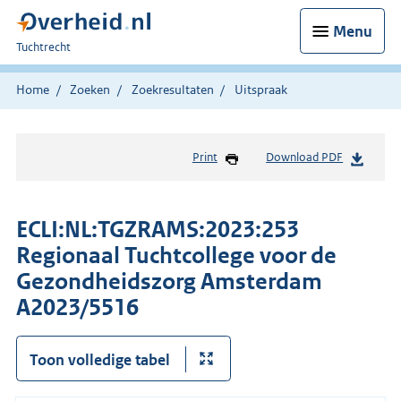
Menu
U
Tuchtrecht
bent
hier:
Home
Zoeken
Zoekresultaten
Uitspraak
Print
Download PDF
ECLI:NL:TGZRAMS:2023:253
Regionaal Tuchtcollege voor de
Gezondheidszorg Amsterdam
A2023/5516
Toon volledige tabel