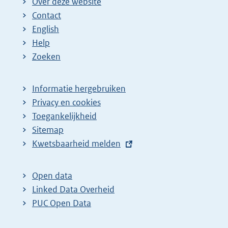
Over deze website
Contact
English
Help
Zoeken
Informatie hergebruiken
Privacy en cookies
Toegankelijkheid
Sitemap
E
Kwetsbaarheid melden
x
t
Open data
e
Linked Data Overheid
r
PUC Open Data
n
e