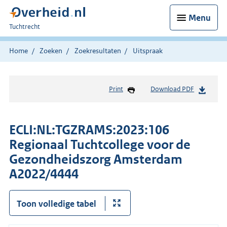
Menu
U
Tuchtrecht
bent
hier:
Home
Zoeken
Zoekresultaten
Uitspraak
Print
Download PDF
ECLI:NL:TGZRAMS:2023:106
Regionaal Tuchtcollege voor de
Gezondheidszorg Amsterdam
A2022/4444
Toon volledige tabel